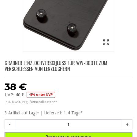
GRABNER LENZLOCHVERSCHLUSS FÜR WW-BOOTE ZUM
VERSCHLIESSEN VON LENZLÖCHERN
38 €
UVP:
40 €
-5% unter UVP
inkl. MwSt. zzgl.
Versandkosten
**
3
Artikel
auf Lager | Lieferzeit: 1-4 Tage*
-
+