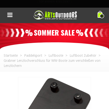
TOP-EQUIPMENT. TOP-PREISE. NUR FÜR KURZE ZEIT.
0
Startseite
>
Paddelsport
>
Luftboote
>
Luftboot Zubehör
>
Grabner Lenzlochverschluss für WW-Boote zum verschließen von
Lenzlöchern