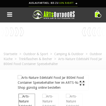
AUSLAUFARTIKEL: BIS ZU
60% RABATT
➔
0
Startseite
>
Outdoor & Sport
>
Camping & Outdoor
>
Outdoor
Küche
>
Trinkflaschen & Becher
>
Arts-Nature Edelstahl Food Jar
800ml Food Container Speisebehälter