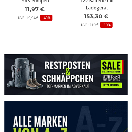
SRS Pumpen
12V Batterie mit
Ladegerät
11,97 €
153,30 €
UVP: 19,94 €
-40%
UVP: 219 €
-30%