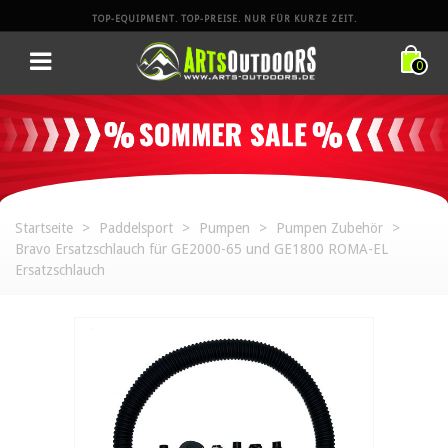
TOP-EQUIPMENT. TOP-PREISE. NUR FÜR KURZE ZEIT.
0
Startseite
>
Paddelsport
>
Pumpen
>
Pumpen Zubehör
>
Bravo Ersatzschlauch für GE2000-65 und GE1800 ROMA-EL
Ersatzschlauch