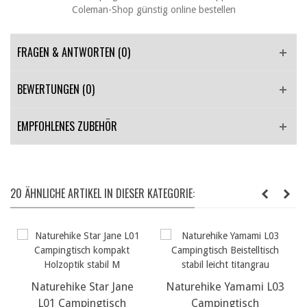
FRAGEN & ANTWORTEN
(0)
BEWERTUNGEN (0)
EMPFOHLENES ZUBEHÖR
20 ÄHNLICHE ARTIKEL IN DIESER KATEGORIE:
e Star Jane
Naturehike Yamami L03
Naturehike Ni
pingtisch
Campingtisch
T05J Liegest