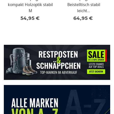
zoptik stabil
Beistelltisch stabil
Ablagetisch 
M
leicht...
Camping
95 €
64,95 €
49,95