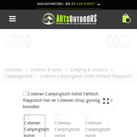
AUSLAUFARTIKEL: BIS ZU
60% RABATT
➔
0
Startseite
>
Outdoor & Sport
>
Camping & Outdoor
>
Campingmöbel
>
Coleman Campingtisch mittel Falttisch Klapptisch