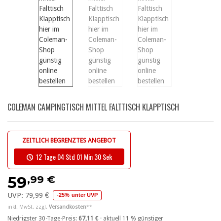
COLEMAN CAMPINGTISCH MITTEL FALTTISCH KLAPPTISCH
ZEITLICH BEGRENZTES ANGEBOT
12 Tage 04 Std 01 Min 29 Sek
,99 €
59
UVP:
79,99 €
-25% unter UVP
inkl. MwSt. zzgl.
Versandkosten
**
Niedrigster 30-Tage-Preis:
67,11 €
· aktuell 11 % günstiger