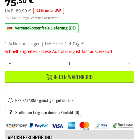
,50 €
75
UVP:
89,99 €
-16% unter UVP
inkl. MwSt. zzgl.
Versandkosten
**
Versandkostenfreie Lieferung (DE)
1
Artikel
auf Lager | Lieferzeit: 1-4 Tage*
Schnell zugreifen - diese Ausführung ist fast ausverkauft
-
+
IN DEN WARENKORB
PREISALARM - günstiger gefunden?
Stelle eine Frage zu diesem Produkt
(0)
ARTIKELBESCHREIBUNG