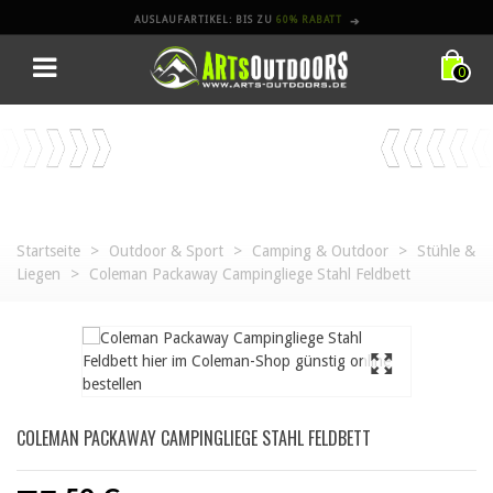
AUSLAUFARTIKEL: BIS ZU
60% RABATT
➔
0
Startseite
>
Outdoor & Sport
>
Camping & Outdoor
>
Stühle &
Liegen
>
Coleman Packaway Campingliege Stahl Feldbett
COLEMAN PACKAWAY CAMPINGLIEGE STAHL FELDBETT