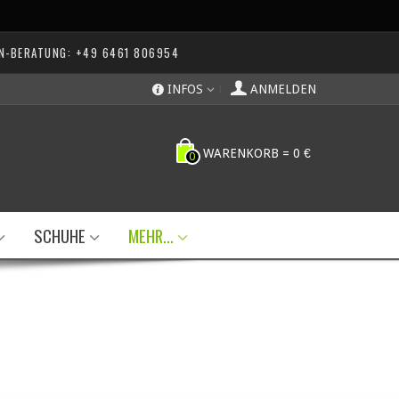
N-BERATUNG: +49 6461 806954
INFOS
ANMELDEN
WARENKORB
=
0 €
0
SCHUHE
MEHR...