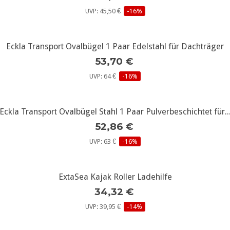
UVP: 45,50 €
-16%
Eckla Transport Ovalbügel 1 Paar Edelstahl für Dachträger
weitere Infos...
53,70 €
UVP: 64 €
-16%
Eckla Transport Ovalbügel Stahl 1 Paar Pulverbeschichtet für..
weitere Infos...
52,86 €
UVP: 63 €
-16%
ExtaSea Kajak Roller Ladehilfe
weitere Infos...
34,32 €
UVP: 39,95 €
-14%