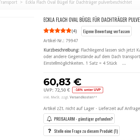
ransport
>
Eckla Flach Oval Bügel für Dachträger pulverbeschichtet
ECKLA FLACH OVAL BÜGEL FÜR DACHTRÄGER PULV
Eigene Bewertung verfassen
(
4
)
Artikel-Nr.:
79947
Kurzbeschreibung:
Flachliegend lassen sich jetzt 
oder andere Gegenstände auf dem Dach transporti
Einstellmöglichkeiten. 1 Satz = 4 Stück ...
60,83 €
UVP:
72,50 €
-16% unter UVP
inkl. MwSt. zzgl.
Versandkosten
**
Artikel zZt. nicht auf Lager - Lieferzeit auf Anfrage
PREISALARM - günstiger gefunden?
Stelle eine Frage zu diesem Produkt
(1)