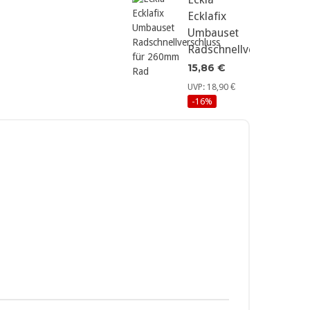
Ecklafix
Umbauset
Radschnellverschluss...
15,86 €
UVP: 18,90 €
-16%