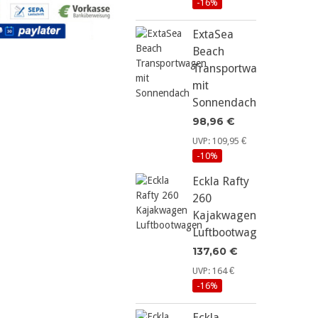
-16%
ExtaSea
Beach
Transportwagen
mit
Sonnendach
98,96 €
UVP: 109,95 €
-10%
Eckla Rafty
260
Kajakwagen
Luftbootwagen
137,60 €
UVP: 164 €
-16%
Eckla