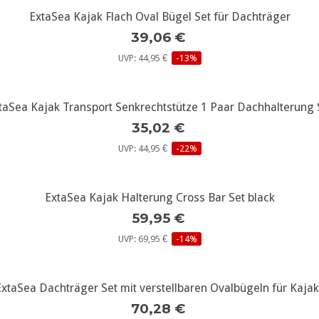
ExtaSea Kajak Flach Oval Bügel Set für Dachträger
weitere Infos...
39,06 €
UVP: 44,95 €
-13%
taSea Kajak Transport Senkrechtstütze 1 Paar Dachhalterung 
weitere Infos...
35,02 €
UVP: 44,95 €
-22%
ExtaSea Kajak Halterung Cross Bar Set black
weitere Infos...
59,95 €
UVP: 69,95 €
-14%
xtaSea Dachträger Set mit verstellbaren Ovalbügeln für Kaja
weitere Infos...
70,28 €