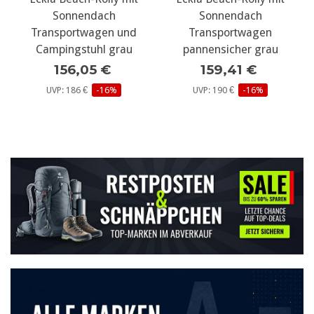
ch
Sonnendach
Kajakwagen
n und
Transportwagen
Bootswagen univers
 grau
pannensicher grau
168,02 €
€
159,41 €
UVP: 189 €
-11%
6%
UVP: 190 €
-16%