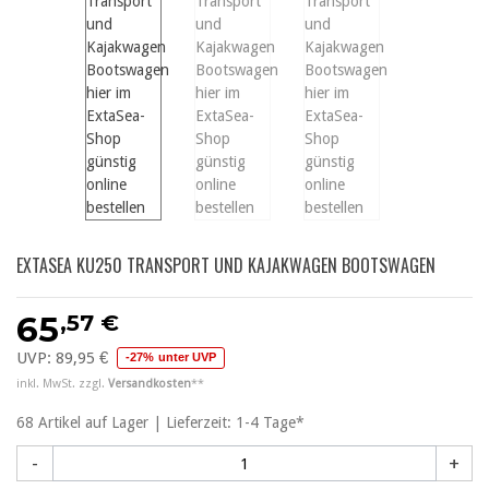
EXTASEA KU250 TRANSPORT UND KAJAKWAGEN BOOTSWAGEN
,57 €
65
UVP:
89,95 €
-27% unter UVP
inkl. MwSt. zzgl.
Versandkosten
**
68
Artikel
auf Lager | Lieferzeit: 1-4 Tage*
-
+