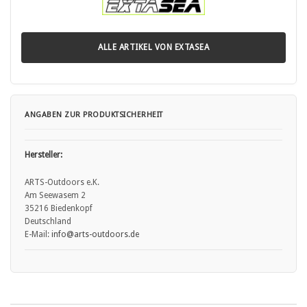
Rädern achten.
• Produkt vor jeder Nutzung auf Beschädigungen oder lose Teile
prüfen.
• Kinder vom Produkt fernhalten – kein Spielzeug.
ALLE ARTIKEL VON EXTASEA
ANGABEN ZUR PRODUKTSICHERHEIT
Hersteller:
ARTS-Outdoors e.K.
Am Seewasem 2
35216 Biedenkopf
Deutschland
E-Mail:
info
@arts
-outdoors.de