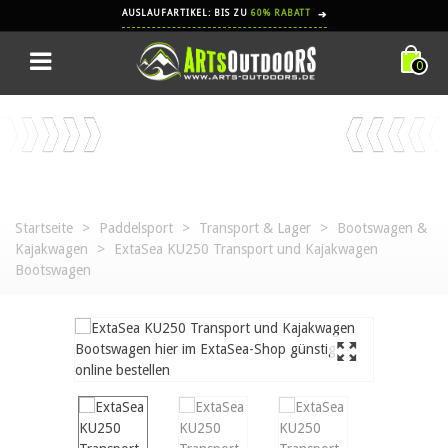
AUSLAUFARTIKEL: BIS ZU
60% RABATT
➔
0
Startseite
>
Paddelsport
>
Transport & Lager
>
Bootswagen &
Kajakwagen
>
ExtaSea KU250 Transport und Kajakwagen
Bootswagen