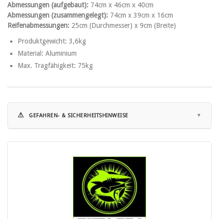
Abmessungen (aufgebaut):
74cm x 46cm x 40cm
Abmessungen (zusammengelegt):
74cm x 39cm x 16cm
Reifenabmessungen:
25cm (Durchmesser) x 9cm (Breite)
Produktgewicht: 3,6kg
Material: Aluminium
Max. Tragfähigkeit: 75kg
⚠
GEFAHREN- & SICHERHEITSHINWEISE
Hinweise zur Nutzung:
• Maximale Traglast nicht überschreiten.
• Vor Gebrauch die mitgelieferte Bedienungs- und
Sicherheitshinweise des Herstellers sorgfältig lesen.
• Boot vor dem Transport sicher mit Gurten fixieren.
• Nur auf geeignetem, möglichst ebenem Untergrund verwenden.
• Nicht als Spielgerät oder Transportmittel für Personen verwenden.
• Auf mögliche Quetsch- und Einklemmpunkte an Rahmen und