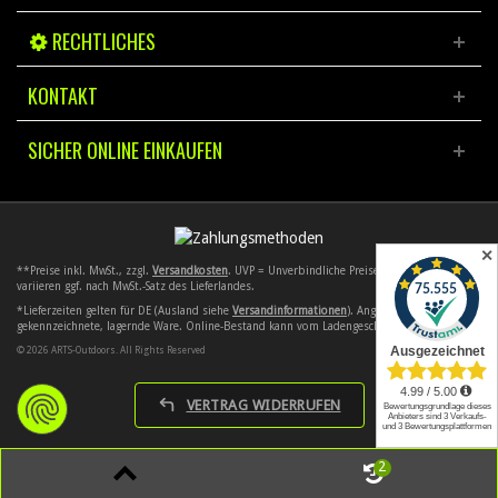
RECHTLICHES
KONTAKT
SICHER ONLINE EINKAUFEN
✕
**Preise inkl. MwSt., zzgl.
Versandkosten
. UVP = Unverbindliche Preisempfehlung. Preise
variieren ggf. nach MwSt.-Satz des Lieferlandes.
*Lieferzeiten gelten für DE (Ausland siehe
Versandinformationen
). Angebote gelten nur für
gekennzeichnete, lagernde Ware. Online-Bestand kann vom Ladengeschäft abweichen.
© 2026 ARTS-Outdoors. All Rights Reserved
VERTRAG WIDERRUFEN
2