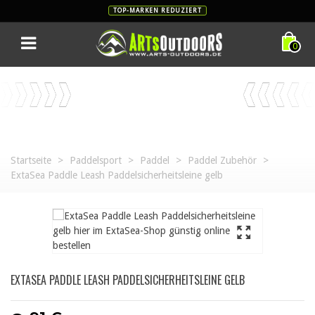
TOP-MARKEN REDUZIERT
0
Startseite
>
Paddelsport
>
Paddel
>
Paddel Zubehör
>
ExtaSea Paddle Leash Paddelsicherheitsleine gelb
EXTASEA PADDLE LEASH PADDELSICHERHEITSLEINE GELB