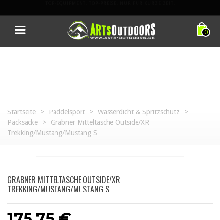
AUSLAUFARTIKEL: BIS ZU
60% RABATT
➔
0
Startseite
>
Paddelsport
>
Wasserdicht & Spritzschutz
>
Packsäcke
>
Grabner Mitteltasche Outside/XR
Trekking/Mustang/Mustang S
GRABNER MITTELTASCHE OUTSIDE/XR
TREKKING/MUSTANG/MUSTANG S
175,75 €