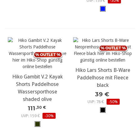
UVP: 159 €
-30%
Hiko Lars Shorts B-Ware
Hiko Gambit V.2 Kayak
Paddelhose mit Fleece
Shorts Paddelhose
black
Wassersporthose
39 €
shaded olive
UVP: 78 €
-50%
111
,30 €
UVP: 159 €
-30%