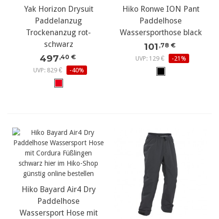
Yak Horizon Drysuit
Hiko Ronwe ION Pant
Paddelanzug
Paddelhose
Trockenanzug rot-
Wassersporthose black
schwarz
101
,78 €
497
,40 €
UVP: 129 €
-21%
UVP: 829 €
-40%
Hiko Bayard Air4 Dry
Paddelhose
Wassersport Hose mit