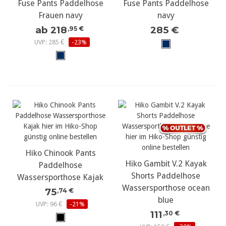
Fuse Pants Paddelhose
Fuse Pants Paddelhose
Frauen navy
navy
ab 218
285 €
,95 €
UVP: 285 €
-23%
Hiko Chinook Pants
Hiko Gambit V.2 Kayak
Paddelhose
Shorts Paddelhose
Wassersporthose Kajak
Wassersporthose ocean
75
,74 €
blue
UVP: 96 €
-21%
111
,30 €