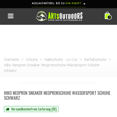
AUSLAUFARTIKEL: BIS ZU
60% RABATT
➔
0
Startseite
>
Schuhe
>
Halbschuhe - Lo-Cut
>
Barfußschuhe
>
Hiko Neopren Sneaker Neoprenschuhe Wassersport Schuhe
schwarz
HIKO NEOPREN SNEAKER NEOPRENSCHUHE WASSERSPORT SCHUHE
SCHWARZ
Versandkostenfreie Lieferung (DE)