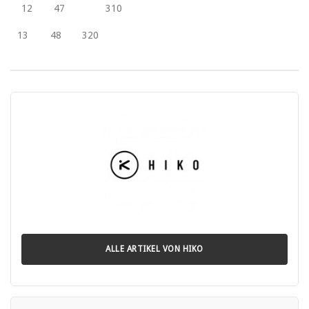
12
47
310
13
48
320
ALLE ARTIKEL VON HIKO