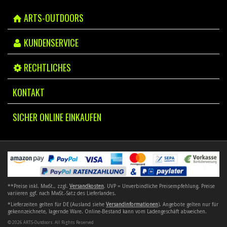
ARTS-OUTDOORS
KUNDENSERVICE
RECHTLICHES
KONTAKT
SICHER ONLINE EINKAUFEN
**Preise inkl. MwSt., zzgl.
Versandkosten
. UVP = Unverbindliche Preisempfehlung. Preise
variieren ggf. nach MwSt.-Satz des Lieferlandes.
*Lieferzeiten gelten für DE (Ausland siehe
Versandinformationen
). Angebote gelten nur für
gekennzeichnete, lagernde Ware. Online-Bestand kann vom Ladengeschäft abweichen.
© 2026 ARTS-Outdoors. All Rights Reserved