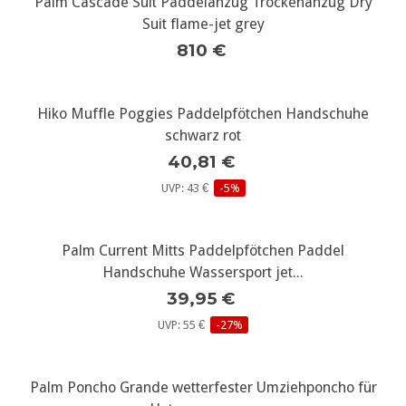
Palm Cascade Suit Paddelanzug Trockenanzug Dry
Suit flame-jet grey
810 €
Hiko Muffle Poggies Paddelpfötchen Handschuhe
schwarz rot
40,81 €
UVP: 43 €
-5%
Palm Current Mitts Paddelpfötchen Paddel
Handschuhe Wassersport jet...
39,95 €
UVP: 55 €
-27%
Palm Poncho Grande wetterfester Umziehponcho für