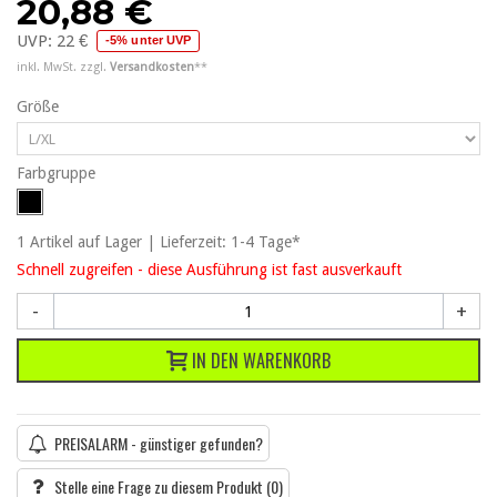
20,88 €
UVP:
22 €
-5% unter UVP
inkl. MwSt. zzgl.
Versandkosten
**
Größe
Farbgruppe
1
Artikel
auf Lager | Lieferzeit: 1-4 Tage*
Schnell zugreifen - diese Ausführung ist fast ausverkauft
-
+
IN DEN WARENKORB
PREISALARM - günstiger gefunden?
Stelle eine Frage zu diesem Produkt
(0)