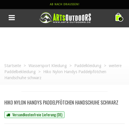
AB NACH DRAUSSEN!
2
Startseite
>
Wassersport Kleidung
>
Paddelkleidung
>
weitere
Paddelbekleidung
>
Hiko Nylon Handys Paddelpfötchen
Handschuhe schwarz
HIKO NYLON HANDYS PADDELPFÖTCHEN HANDSCHUHE SCHWARZ
Versandkostenfreie Lieferung (DE)