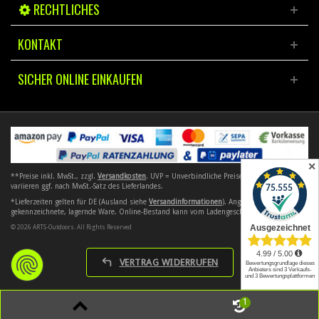
RECHTLICHES
KONTAKT
SICHER ONLINE EINKAUFEN
✕
**Preise inkl. MwSt., zzgl.
Versandkosten
. UVP = Unverbindliche Preisempfehlung. Preise
variieren ggf. nach MwSt.-Satz des Lieferlandes.
*Lieferzeiten gelten für DE (Ausland siehe
Versandinformationen
). Angebote gelten nur für
gekennzeichnete, lagernde Ware. Online-Bestand kann vom Ladengeschäft abweichen.
© 2026 ARTS-Outdoors. All Rights Reserved
VERTRAG WIDERRUFEN
1