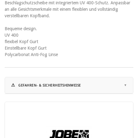
Beschlagschutzscheibe mit integriertem UV 400-Schutz. Anpassbar
an alle Gesichtsmerkmale mit einem flexiblen und vollständig
verstellbaren Kopfband.
Bequeme design.
UV 400
flexibel Kopf Gurt
Einstellbare Kopf Gurt
Polycarbonat Anti-Fog Linse
⚠
GEFAHREN- & SICHERHEITSHINWEISE
Hinweise zur Nutzung:
• Dieses Zubehörteil ist kein eigenständiger Schutzartikel und bietet
ohne kompatiblen Helm keine Schutzfunktion.
• Nur mit dafür vorgesehenen und kompatiblen Helmmodellen
gemäß Herstellerangabe verwenden.
• Unsachgemäße Montage oder Verwendung kann die