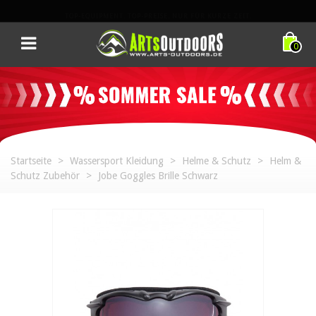
TOP-EQUIPMENT. TOP-PREISE. NUR FÜR KURZE ZEIT.
0
Startseite
>
Wassersport Kleidung
>
Helme & Schutz
>
Helm &
Schutz Zubehör
>
Jobe Goggles Brille Schwarz