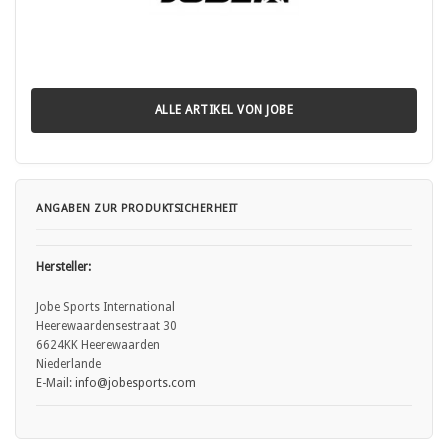
Schutzwirkung des Helms beeinträchtigen.
• Vor der Montage und Nutzung die Gebrauchsanweisung des
Herstellers sorgfältig lesen.
• Beschädigte oder verschlissene Zubehörteile nicht weiterverwenden
und rechtzeitig austauschen.
• Nicht für Kinder unter 3 Jahren geeignet, sofern Kleinteile enthalten
ALLE ARTIKEL VON JOBE
sind – Erstickungsgefahr.
ANGABEN ZUR PRODUKTSICHERHEIT
Hersteller:
Jobe Sports International
Heerewaardensestraat 30
6624KK Heerewaarden
Niederlande
E-Mail:
info
@jobesports.com