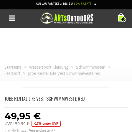
AUSLAUFARTIKEL: BIS ZU
60% RABATT
➔
0
Startseite
>
Wassersport Kleidung
>
Schwimmwesten
>
Feststoff
>
Jobe Rental Life Vest Schwimmweste red
JOBE RENTAL LIFE VEST SCHWIMMWESTE RED
49,95 €
UVP:
59,99 €
-17% unter UVP
inkl. MwSt. zzgl.
Versandkosten
**