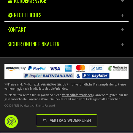
KUNDENSERVICE
RECHTLICHES
KONTAKT
SICHER ONLINE EINKAUFEN
**Preise inkl. MwSt., zzgl.
Versandkosten
. UVP = Unverbindliche Preisempfehlung. Preise
variieren ggf. nach MwSt.-Satz des Lieferlandes.
*Lieferzeiten gelten für DE (Ausland siehe
Versandinformationen
). Angebote gelten nur für
gekennzeichnete, lagernde Ware. Online-Bestand kann vom Ladengeschäft abweichen.
© 2026 ARTS-Outdoors. All Rights Reserved
VERTRAG WIDERRUFEN