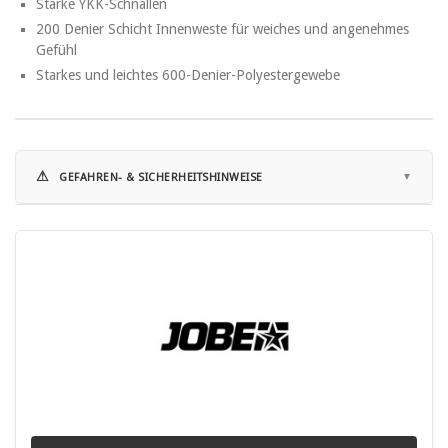
Starke YKK-Schnallen
200 Denier Schicht Innenweste für weiches und angenehmes
Gefühl
Starkes und leichtes 600-Denier-Polyestergewebe
⚠
GEFAHREN- & SICHERHEITSHINWEISE
Hinweise zur Nutzung:
• Schwimmwesten mit einer Auftriebskraft unter 100 N sind
Schwimmhilfen und keine Rettungswesten.
• Nur Schwimmwesten, die nach DIN EN ISO 12402 zertifiziert sind,
entsprechen den geltenden Sicherheitsanforderungen.
• PSA-Rettungswesten gelten als persönliche Schutzausrüstung
gemäß PSA-Verordnung (EU) 2016/425 und sind entsprechend zu
benutzen.
• Vor dem Gebrauch unbedingt die beiliegende Gebrauchsanleitung
vollständig lesen.
• Nur für den vorgesehenen Zweck am Wasser verwenden.