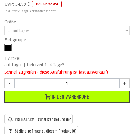
UVP:
54,99 €
-16% unter UVP
inkl. MwSt. zzgl.
Versandkosten
**
Größe
Farbgruppe
1
Artikel
auf Lager | Lieferzeit 1–4 Tage*
Schnell zugreifen - diese Ausführung ist fast ausverkauft
-
+
IN DEN WARENKORB
PREISALARM - günstiger gefunden?
Stelle eine Frage zu diesem Produkt
(0)