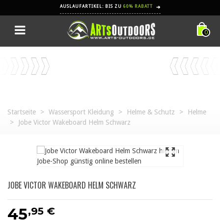
AUSLAUFARTIKEL: BIS ZU
60% RABATT
➔
0
Startseite
>
Wassersport Kleidung
>
Helme & Schutz
>
Helme
>
Jobe Victor Wakeboard Helm Schwarz
JOBE VICTOR WAKEBOARD HELM SCHWARZ
,95 €
45