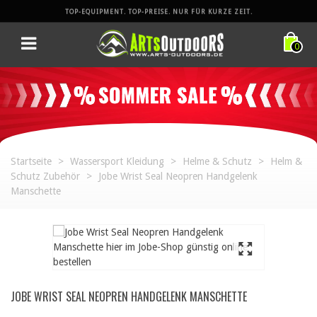
TOP-EQUIPMENT. TOP-PREISE. NUR FÜR KURZE ZEIT.
0
Startseite
>
Wassersport Kleidung
>
Helme & Schutz
>
Helm &
Schutz Zubehör
>
Jobe Wrist Seal Neopren Handgelenk
Manschette
JOBE WRIST SEAL NEOPREN HANDGELENK MANSCHETTE