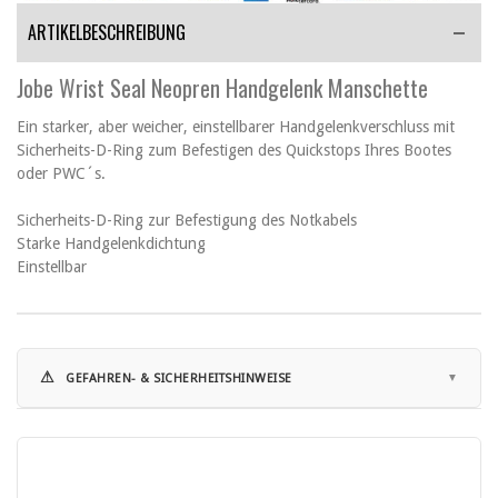
ARTIKELBESCHREIBUNG
Jobe Wrist Seal Neopren Handgelenk Manschette
Ein starker, aber weicher, einstellbarer Handgelenkverschluss mit
Sicherheits-D-Ring zum Befestigen des Quickstops Ihres Bootes
oder PWC´s.
Sicherheits-D-Ring zur Befestigung des Notkabels
Starke Handgelenkdichtung
Einstellbar
⚠
GEFAHREN- & SICHERHEITSHINWEISE
Hinweise zur Nutzung:
• Dieses Zubehörteil ist kein eigenständiger Schutzartikel und bietet
ohne kompatiblen Helm keine Schutzfunktion.