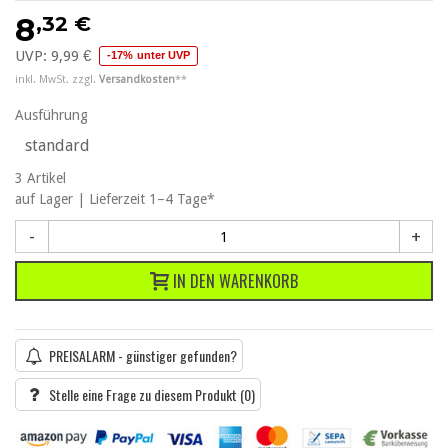
,32 €
8
UVP:
9,99 €
-17% unter UVP
inkl. MwSt. zzgl.
Versandkosten
**
Ausführung
standard
3
Artikel
auf Lager | Lieferzeit 1–4 Tage*
-
+
IN DEN WARENKORB
PREISALARM - günstiger gefunden?
Stelle eine Frage zu diesem Produkt
(0)