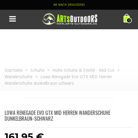
AB NACH DRAUSSEN!
0
Startseite
>
Schuhe
>
Hohe Schuhe & Stiefel - Mid-Cut
>
Wanderschuhe
>
Lowa Renegade Evo GTX MID Herren
Wanderschuhe dunkelbraun-schwarz
LOWA RENEGADE EVO GTX MID HERREN WANDERSCHUHE
DUNKELBRAUN-SCHWARZ
161,95 €