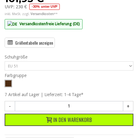
UVP:
230 €
-30% unter UVP
inkl. MwSt. zzgl.
Versandkosten
**
Versandkostenfreie Lieferung (DE)
Größentabelle anzeigen
Schuhgröße
Farbgruppe
7
Artikel
auf Lager | Lieferzeit: 1-4 Tage*
-
+
IN DEN WARENKORB