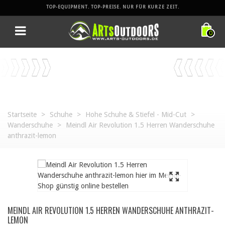
TOP-EQUIPMENT. TOP-PREISE. NUR FÜR KURZE ZEIT.
0
Startseite
>
Schuhe
>
Hohe Schuhe & Stiefel - Mid-Cut
>
Wanderschuhe
>
Meindl Air Revolution 1.5 Herren Wanderschuhe
anthrazit-lemon
MEINDL AIR REVOLUTION 1.5 HERREN WANDERSCHUHE ANTHRAZIT-
LEMON