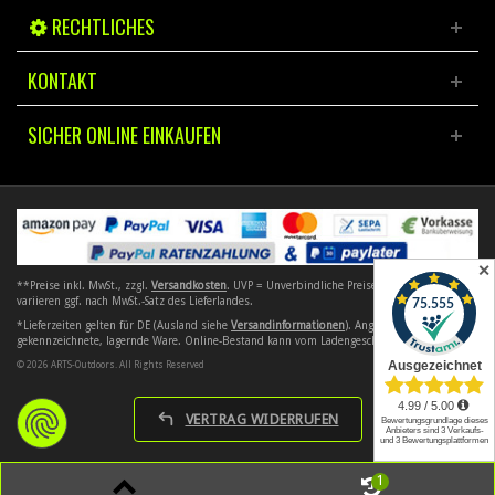
RECHTLICHES
KONTAKT
SICHER ONLINE EINKAUFEN
✕
**Preise inkl. MwSt., zzgl.
Versandkosten
. UVP = Unverbindliche Preisempfehlung. Preise
variieren ggf. nach MwSt.-Satz des Lieferlandes.
*Lieferzeiten gelten für DE (Ausland siehe
Versandinformationen
). Angebote gelten nur für
gekennzeichnete, lagernde Ware. Online-Bestand kann vom Ladengeschäft abweichen.
© 2026 ARTS-Outdoors. All Rights Reserved
VERTRAG WIDERRUFEN
1