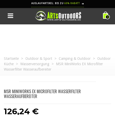
AUSLAUFARTIKEL: BIS ZU
60% RABATT
➔
0
Startseite
>
Outdoor & Sport
>
Camping & Outdoor
>
Outdoor
Küche
>
Wasserversorgung
>
MSR MiniWorks EX Microfilter
Wasserfilter Wasseraufbereiter
MSR MINIWORKS EX MICROFILTER WASSERFILTER
WASSERAUFBEREITER
126,24 €