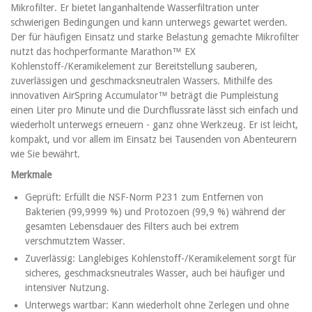
Mikrofilter. Er bietet langanhaltende Wasserfiltration unter
schwierigen Bedingungen und kann unterwegs gewartet werden.
Der für häufigen Einsatz und starke Belastung gemachte Mikrofilter
nutzt das hochperformante Marathon™ EX
Kohlenstoff-/Keramikelement zur Bereitstellung sauberen,
zuverlässigen und geschmacksneutralen Wassers. Mithilfe des
innovativen AirSpring Accumulator™ beträgt die Pumpleistung
einen Liter pro Minute und die Durchflussrate lässt sich einfach und
wiederholt unterwegs erneuern - ganz ohne Werkzeug. Er ist leicht,
kompakt, und vor allem im Einsatz bei Tausenden von Abenteurern
wie Sie bewährt.
Merkmale
Geprüft: Erfüllt die NSF-Norm P231 zum Entfernen von
Bakterien (99,9999 %) und Protozoen (99,9 %) während der
gesamten Lebensdauer des Filters auch bei extrem
verschmutztem Wasser.
Zuverlässig: Langlebiges Kohlenstoff-/Keramikelement sorgt für
sicheres, geschmacksneutrales Wasser, auch bei häufiger und
intensiver Nutzung.
Unterwegs wartbar: Kann wiederholt ohne Zerlegen und ohne