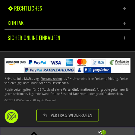
RECHTLICHES
KONTAKT
SICHER ONLINE EINKAUFEN
**Preise inkl. MwSt., zzgl.
Versandkosten
. UVP = Unverbindliche Preisempfehlung. Preise
variieren ggf. nach MwSt.-Satz des Lieferlandes.
*Lieferzeiten gelten für DE (Ausland siehe
Versandinformationen
). Angebote gelten nur für
gekennzeichnete, lagernde Ware. Online-Bestand kann vom Ladengeschäft abweichen.
© 2026 ARTS-Outdoors. All Rights Reserved
VERTRAG WIDERRUFEN
1