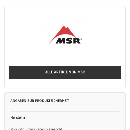
Hinweise zur Nutzung:
• Vor Gebrauch stets die mitgelieferte Gebrauchsanleitung lesen.
• Nur zur Versorgung mit Trinkwasser geeignete Produkte
verwenden.
• Natürliche Wasserquellen niemals ohne Aufbereitung direkt trinken.
• Wasser aus natürlichen Quellen vor dem Trinken filtern oder
aufbereiten.
• Kann bei unsachgemäßer Nutzung zu Magen-Darm-Beschwerden
führen.
• Nicht als Spielzeug verwenden.
• Ausschließlich Lebensmittel-geeignete und BPA-freie Materialien
verwenden.
ALLE ARTIKEL VON MSR
• Regelmäßig reinigen und trocken lagern, um Verkeimung zu
vermeiden.
• Kinder nur unter Aufsicht mit dem Produkt hantieren lassen.
ANGABEN ZUR PRODUKTSICHERHEIT
Hersteller:
MSR (Mountain Safety Research)