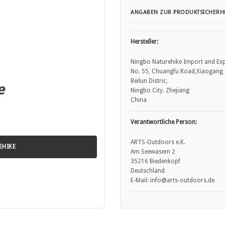
 Untergrund verwenden.
ANGABEN ZUR PRODUKTSICHERHE
ennbaren Flächen platzieren.
rialien und offenem Holzlagern halten.
n und alle Hinweise beachten.
Hersteller:
er Holzbriketts verwenden.
 Anzünden verwenden.
Ningbo Naturehike Import and Exp
No. 55, Chuangfu Road,Xiaogang S
ähe spielen lassen.
Beilun Distric,
Funkenflug und Verbrennungen zu vermeiden.
Ningbo City. Zhejiang
öschen und Asche erkalten lassen.
China
hen Behörden beachten.
erwenden, da die Oberfläche heiß wird.
Verantwortliche Person:
nnen, um Rauch und Funkenflug zu reduzieren.
ARTS-Outdoors e.K.
EHIKE
Am Seewasem 2
35216 Biedenkopf
Deutschland
E-Mail: info@arts-outdoors.de