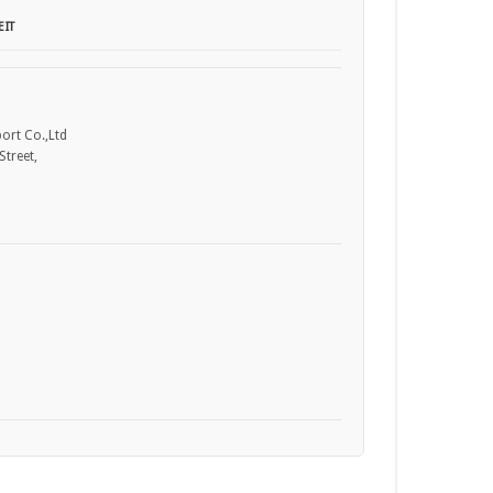
IT
ort Co.,Ltd
treet,