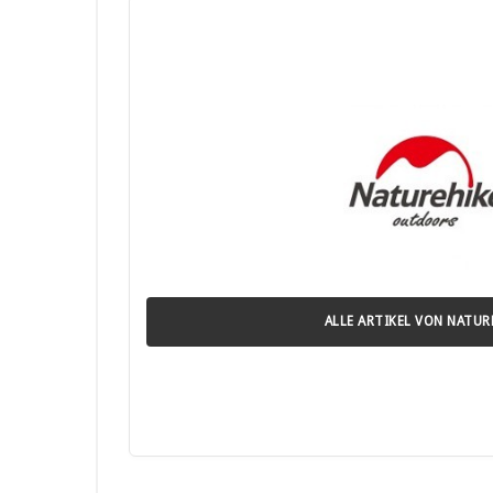
• Nur im Freien und auf einem festen, nicht brennbaren
• Feuerschale nicht auf Holz, Kunststoff oder anderen br
• Mindestens 3 m Abstand zu Gebäuden, brennbaren Mate
• Vor Gebrauch die vollständige Gebrauchsanleitung lese
• Nur geeignete Brennstoffe wie naturbelassenes Holz od
• Keine Brandbeschleuniger (z. B. Benzin, Spiritus) zum
• Feuer niemals unbeaufsichtigt lassen.
• Kinder und Haustiere stets fernhalten und nicht in der N
• Sicherheitsabstand um die Feuerschale einhalten, um 
• Vor dem Verlassen der Feuerschale Feuer vollständig l
• Sicherheits- und Brandschutzbestimmungen der örtlic
• Schutzhandschuhe beim Nachlegen von Brennmaterial v
• Keine feuchten, behandeltem Holz oder Abfälle verbre
ALLE ARTIKEL VON NATUR