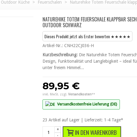
Outdoor Küche
>
Feuerschalen
>
Naturehike Totem Feuerschale klapp
NATUREHIKE TOTEM FEUERSCHALE KLAPPBAR SECH
OUTDOOR SCHWARZ
Dieses Produkt jetzt als Erster bewerten ★★★★★
Artikel-Nr.:
CNH22CJ036-H
Kurzbeschreibung:
Die Naturehike Totem Feuersch
Design, Funktionalität und Langlebigkeit – ideal 
unter freiem Himmel...
89,95 €
inkl. MwSt. zzgl.
Versandkosten
**
Versandkostenfreie Lieferung (DE)
23
Artikel
auf Lager | Lieferzeit: 1-4 Tage*
+
IN DEN WARENKORB
-