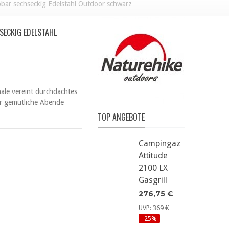
bar sechseckig Edelstahl Outdoor schwarz
SECKIG EDELSTAHL
ale vereint durchdachtes
für gemütliche Abende
TOP ANGEBOTE
Campingaz
Attitude
2100 LX
Gasgrill
276,75 €
UVP: 369 €
-25%