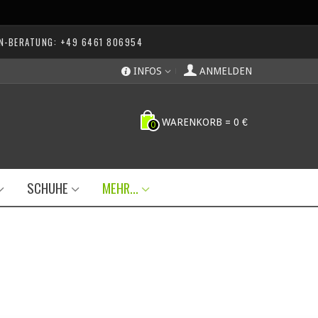
N-BERATUNG: +49 6461 806954
INFOS
ANMELDEN
WARENKORB
=
0 €
0
SCHUHE
MEHR...