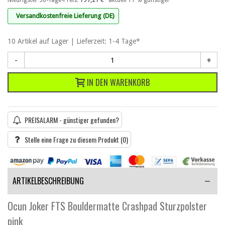
Niedrigster 30-Tage-Preis:
197,21 €
· aktuell 11 % günstiger
Versandkostenfreie Lieferung (DE)
10
Artikel
auf Lager | Lieferzeit: 1-4 Tage*
-
+
IN DEN WARENKORB
PREISALARM - günstiger gefunden?
Stelle eine Frage zu diesem Produkt
(0)
ARTIKELBESCHREIBUNG
Ocun Joker FTS Bouldermatte Crashpad Sturzpolster
pink