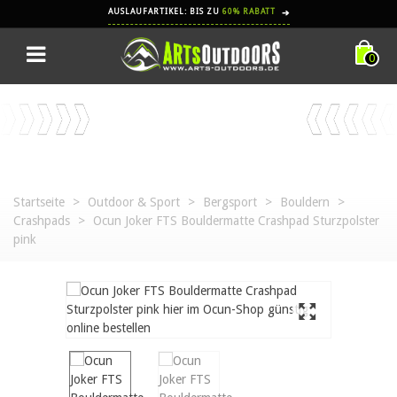
AUSLAUFARTIKEL: BIS ZU
60% RABATT
➔
0
Startseite
>
Outdoor & Sport
>
Bergsport
>
Bouldern
>
Crashpads
>
Ocun Joker FTS Bouldermatte Crashpad Sturzpolster
pink