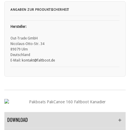
paddeln.
• Material vor jedem Einsatz auf Beschädigungen prüfen.
ANGABEN ZUR PRODUKTSICHERHEIT
• Boot nicht für Zwecke verwenden, für die es nicht vorgesehen ist (z.
B. Ziehen, Schleppen).
• Bei Gefahr sofort ans Ufer zurückkehren.
Hersteller:
• Bei Dunkelheit nur mit entsprechender Beleuchtung fahren.
• Wetter- und Wasserbedingungen vor Fahrtbeginn prüfen.
Out-Trade GmbH
•
Nicolaus-Otto-Str. 34
89079 Ulm
Deutschland
E-Mail:
kontakt
@faltboot.de
DOWNLOAD