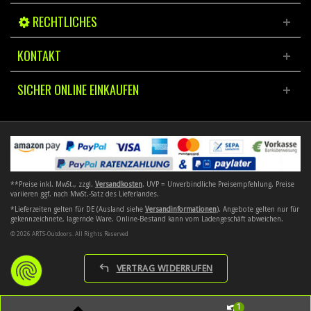
RECHTLICHES
KONTAKT
SICHER ONLINE EINKAUFEN
**Preise inkl. MwSt., zzgl.
Versandkosten
. UVP = Unverbindliche Preisempfehlung. Preise
variieren ggf. nach MwSt.-Satz des Lieferlandes.
*Lieferzeiten gelten für DE (Ausland siehe
Versandinformationen
). Angebote gelten nur für
gekennzeichnete, lagernde Ware. Online-Bestand kann vom Ladengeschäft abweichen.
© 2026 ARTS-Outdoors. All Rights Reserved
VERTRAG WIDERRUFEN
1