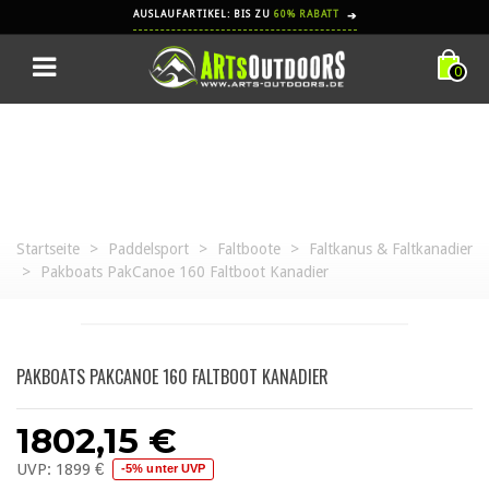
AUSLAUFARTIKEL: BIS ZU
60% RABATT
➔
0
Startseite
>
Paddelsport
>
Faltboote
>
Faltkanus & Faltkanadier
>
Pakboats PakCanoe 160 Faltboot Kanadier
PAKBOATS PAKCANOE 160 FALTBOOT KANADIER
1802,15 €
UVP:
1899 €
-5% unter UVP