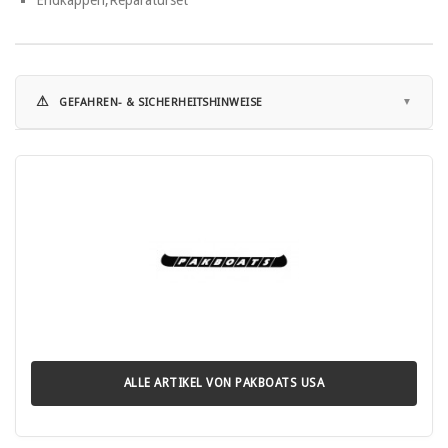
⚠
GEFAHREN- & SICHERHEITSHINWEISE
Hinweise zur Nutzung:
• Vor Nutzung die vollständige Anleitung des Herstellers aufmerksam
lesen.
• Nicht für Personen ohne Schwimmkenntnisse geeignet.
• Jede Nutzung in Gewässern birgt Risiko von Verletzung oder
Ertrinken.
• Immer eine geeignete, normgeprüfte Rettungsweste tragen.
• Geeignete Schutzausrüstung (z. B. Helm bei Wildwasser)
verwenden.
• Kinder nur unter ständiger Aufsicht eines Erwachsenen einsetzen.
• Nicht bei starken Strömungen, Sturm oder hoher Wellenbildung
paddeln.
ALLE ARTIKEL VON PAKBOATS USA
• Maximale Personen- und Gewichtsangaben des Herstellers nicht
überschreiten.
• Nicht unter dem Einfluss von Alkohol, Drogen oder Medikamenten