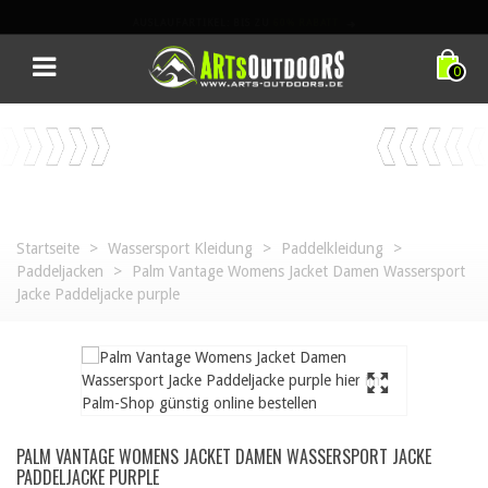
AUSLAUFARTIKEL: BIS ZU
60% RABATT
➔
0
Startseite
>
Wassersport Kleidung
>
Paddelkleidung
>
Paddeljacken
>
Palm Vantage Womens Jacket Damen Wassersport
Jacke Paddeljacke purple
PALM VANTAGE WOMENS JACKET DAMEN WASSERSPORT JACKE
PADDELJACKE PURPLE