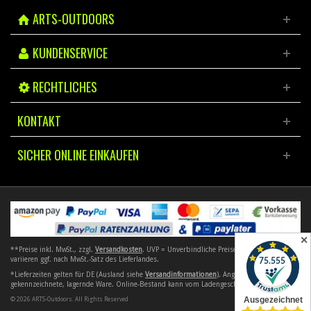
ARTS-OUTDOORS
KUNDENSERVICE
RECHTLICHES
KONTAKT
SICHER ONLINE EINKAUFEN
✕
**Preise inkl. MwSt., zzgl.
Versandkosten
. UVP = Unverbindliche Preisempfehlung. Preise
variieren ggf. nach MwSt.-Satz des Lieferlandes.
*Lieferzeiten gelten für DE (Ausland siehe
Versandinformationen
). Angebote gelten nur für
gekennzeichnete, lagernde Ware. Online-Bestand kann vom Ladengeschäft abweichen.
© 2026 ARTS-Outdoors. All Rights Reserved