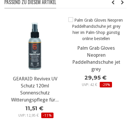
PASSEND ZU DIESEM ARTIKEL
Palm Grab Gloves
Neopren
Paddelhandschuhe jet
grey
29,95 €
GEARAID Revivex UV
UVP: 42 €
-29%
Schutz 120ml
Sonnenschutz
Witterungspflege für...
11,51 €
UVP: 12,95 €
-11%