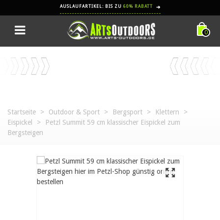
AUSLAUFARTIKEL: BIS ZU
60% RABATT
➔
0
Startseite
>
Outdoor & Sport
>
Bergsport
>
Klettern
>
Eispickel
>
Petzl Summit 59 cm klassischer Eispickel zum
Bergsteigen