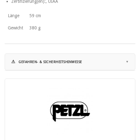
Zertifizierung(en):, UIAA
Länge
59 cm
Gewicht
380 g
⚠
GEFAHREN- & SICHERHEITSHINWEISE
Hinweise zur Nutzung:
• Dieses Produkt ist Persönliche Schutzausrüstung (PSA) der
Kategorie II gemäß Verordnung (EU) 2016/425.
• Entspricht der Norm DIN EN 13089 für Bergsteigerausrüstung –
Eispickel.
• Vor der ersten Verwendung ist die Gebrauchsanleitung vollständig
zu lesen und zu beachten.
• Die Anwendung darf nur durch geschulte und erfahrene Personen
oder unter fachkundiger Anleitung erfolgen.
• Unsachgemäße Anwendung kann zu schweren Verletzungen oder