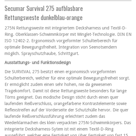
Secumar Survival 275 aufblasbare
Rettungsweste dunkelblau-orange
275N Rettungsweste mit integriertem Decksharness und Textil-D-
Ring. Oberklassen-Schwimmkörper mit Winglet-Technologie. DIN EN
ISO 12402-2. Ergonomisch vorgeformter Schulterbereich für
optimale Bewegungsfreiheit. Integration von Seenotsendern
möglich. Sprayschutzhaube, Schrittgurt.
Ausstattungs- und Funktionsdesign
Die SURVIVAL 275 besitzt einen ergonomisch vorgeformten
Schulterbereich, welcher für eine optimale Bewegungsfreiheit sorgt.
Er ermöglicht zudem einen sehr hohen, nie da gewesenen
Tragekomfort. Damit ist diese Rettungsweste besonders für lange
Törns geeignet. Das modische Design sticht durch einen quer
laufenden Reißverschluss, orangefarbene Kontrastelemente sowie
Reflexstreifen auf der Vorderseite der Schutzhülle hervor. Die quer
laufende Reißverschlussführung erleichtert zudem das
Wiederklarmachen des klein verpackten 275N-Schwimmkörpers. Das
integrierte Decksharness-Sytem ist mit einem Textil-D-Ring
ausgeführt, welcher eine Festigkeit von über Festigkeit von fast 15