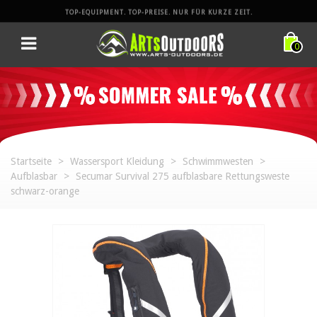
TOP-EQUIPMENT. TOP-PREISE. NUR FÜR KURZE ZEIT.
0
Startseite
>
Wassersport Kleidung
>
Schwimmwesten
>
Aufblasbar
>
Secumar Survival 275 aufblasbare Rettungsweste
schwarz-orange