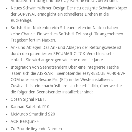
Aufblasvorrichtung und die CO₂-Patrone einsatzbereit sind.
Neues Schwimmkörper-Design Der neu designte Schwimmkörper
der SURVIVAL ermöglicht ein schnelleres Drehen in die
Rückenlage.
Softshell im Nackenbereich Scheuerstellen im Nacken haben
keine Chance. Ein weiches Softshell-Teil sorgt für angenehmen
Tragekomfort im Nacken.
An- und Ablegen Das An- und Ablegen der Rettungsweste ist
durch den patentierten SECUMAR-CLICK-Verschluss sehr
einfach. Sie wird angezogen wie eine normale Jacke.
Integration von Seenotsendern Über eine integrierte Tasche
lassen sich die AIS-SART Seenotsender easyRESCUE A040-BW-
COM oder easyRescue Pro (BT) in der Weste installieren.
Zusätzlich ist eine nachrüstbare Lasche erhältlich, über welche
die folgenden Seenotsender installierbar sind:
Ocean Signal PLB1,
Kannad SafeLink R10
McMurdo Smartfind S20
ACR ResQLink+
Zu Grunde liegende Normen