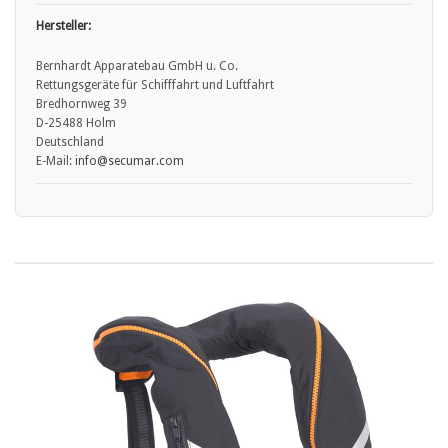
nur Modelle mit ausreichender Auftriebsklasse verwenden.
• Produkt nicht verwenden, wenn Riemen, Schnallen und
Hersteller:
Befestigungen beschädigt oder verschlissen sind.
• Nach Kontakt mit Salzwasser Produkt gemäß Herstellerhinweis
Bernhardt Apparatebau GmbH u. Co.
spülen und trocknen, um Materialschäden zu vermeiden.
Rettungsgeräte für Schifffahrt und Luftfahrt
Bredhornweg 39
• Aufblasbare Schwimmwesten sind keine persönliche
D-25488 Holm
Schutzausrüstung gegen alle Gefahren – Zusatzschutz und
Deutschland
umsichtiges Verhalten sind erforderlich.
E-Mail:
info
@secumar.com