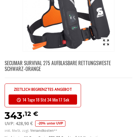
SECUMAR SURVIVAL 275 AUFBLASBARE RETTUNGSWESTE
SCHWARZ-ORANGE
ZEITLICH BEGRENZTES ANGEBOT
14 Tage 18 Std 34 Min 17 Sek
,12 €
343
UVP:
428,90 €
-20% unter UVP
inkl. MwSt. zzgl.
Versandkosten
**