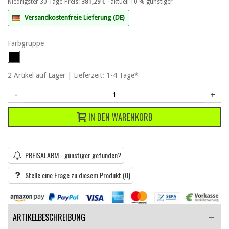
Niedrigster 30-Tage-Preis:
381,29 €
· aktuell 10 % günstiger
Versandkostenfreie Lieferung (DE)
Farbgruppe
2
Artikel
auf Lager | Lieferzeit: 1-4 Tage*
-
+
IN DEN WARENKORB
PREISALARM - günstiger gefunden?
Stelle eine Frage zu diesem Produkt
(0)
ARTIKELBESCHREIBUNG