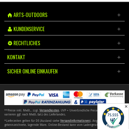
ARTS-OUTDOORS
KUNDENSERVICE
RECHTLICHES
KONTAKT
SICHER ONLINE EINKAUFEN
✕
**Preise inkl. MwSt., zzgl.
Versandkosten
. UVP = Unverbindliche Preisempfehlung. Preise
variieren ggf. nach MwSt.-Satz des Lieferlandes.
*Lieferzeiten gelten für DE (Ausland siehe
Versandinformationen
). Angebote gelten nur für
gekennzeichnete, lagernde Ware. Online-Bestand kann vom Ladengeschäft abweichen.