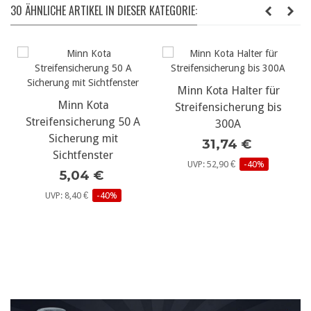
30 ÄHNLICHE ARTIKEL IN DIESER KATEGORIE:
Minn Kota Halter für
Torqeedo Tasch
Kota
Streifensicherung bis
für Travel Motor
erung 50 A
300A
Batterien
ng mit
31,74 €
297,99 
nster
UVP: 52,90 €
-40%
UVP: 314,01 €
-
4 €
€
-40%