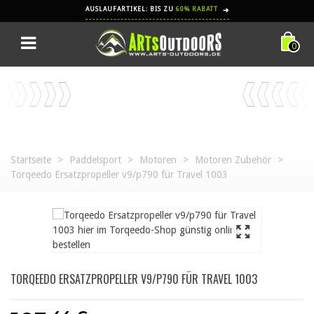
AUSLAUFARTIKEL: BIS ZU
60% RABATT
➔
0
Startseite
>
Paddelsport
>
Motoren
>
Motoren Zubehör
>
Torqeedo Ersatzpropeller v9/p790 für Travel 1003
TORQEEDO ERSATZPROPELLER V9/P790 FÜR TRAVEL 1003