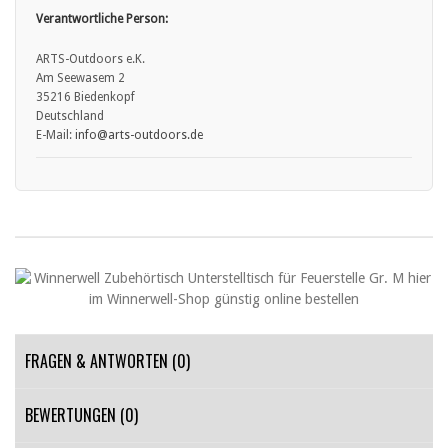
• Produkt bei Beschädigung nicht weiter verwenden und ggf. durch
Verantwortliche Person:
Fachkundigen prüfen lassen.
• Hinweise zur sicheren Entsorgung und Lagerung von Brennstoffen
ARTS-Outdoors e.K.
sowie nicht im Lieferumfang enthaltenem Gaszubehör beachten.
Am Seewasem 2
35216 Biedenkopf
Deutschland
E-Mail:
info
@arts
-outdoors.de
FRAGEN & ANTWORTEN
(0)
BEWERTUNGEN (0)