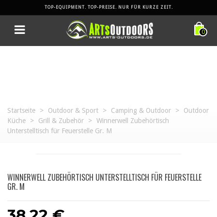
TOP-EQUIPMENT. TOP-PREISE. NUR FÜR KURZE ZEIT.
0
Startseite
>
Outdoor & Sport
>
Camping & Outdoor
>
Outdoor
Küche
>
Grill & Zubehör
>
Winnerwell Zubehörtisch
Unterstelltisch für Feuerstelle Gr. M
WINNERWELL ZUBEHÖRTISCH UNTERSTELLTISCH FÜR FEUERSTELLE
GR. M
38,22 €