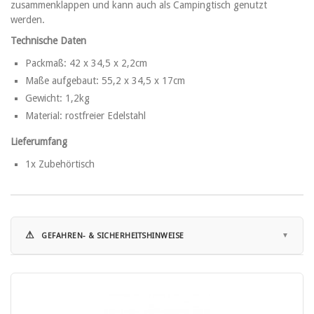
zusammenklappen und kann auch als Campingtisch genutzt
werden.
Technische Daten
Packmaß: 42 x 34,5 x 2,2cm
Maße aufgebaut: 55,2 x 34,5 x 17cm
Gewicht: 1,2kg
Material: rostfreier Edelstahl
Lieferumfang
1x Zubehörtisch
⚠
GEFAHREN- & SICHERHEITSHINWEISE
Hinweise zur Nutzung:
• Vor Gebrauch unbedingt die beiliegende Gebrauchsanleitung
sorgfältig lesen.