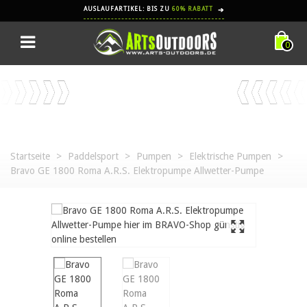
AUSLAUFARTIKEL: BIS ZU
60% RABATT
➔
0
Startseite
>
Paddelsport
>
Pumpen
>
Elektrische Pumpen
>
Bravo GE 1800 Roma A.R.S. Elektropumpe Allwetter-Pumpe