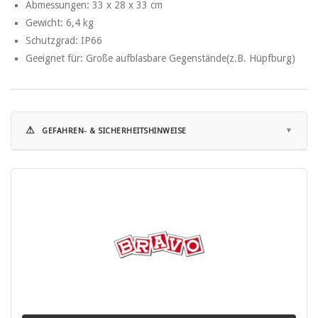
Abmessungen: 33 x 28 x 33 cm
Gewicht: 6,4 kg
Schutzgrad: IP66
Geeignet für: Große aufblasbare Gegenstände(z.B. Hüpfburg)
⚠
GEFAHREN- & SICHERHEITSHINWEISE
Hinweise zur Nutzung:
• Elektrische Pumpen sind ausschließlich zum Befüllen geeigneter
Luftboote, SUP-Boards und vergleichbarer Produkte gemäß
Herstellerangabe bestimmt.
• Das Gerät darf nur mit der vorgesehenen Stromquelle betrieben
werden (12V, 230V oder Akku gemäß Typenschild).
• Vor Inbetriebnahme ist die Bedienungsanleitung vollständig zu
lesen und zu beachten.
• Nicht für Kinder geeignet.
• Das Gerät darf nicht von Kindern oder unbeaufsichtigten Personen
benutzt werden.