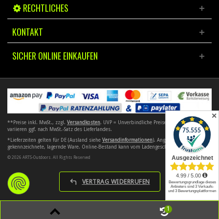
RECHTLICHES
KONTAKT
SICHER ONLINE EINKAUFEN
✕
**Preise inkl. MwSt., zzgl.
Versandkosten
. UVP = Unverbindliche Preisempfehlung. Preise
variieren ggf. nach MwSt.-Satz des Lieferlandes.
*Lieferzeiten gelten für DE (Ausland siehe
Versandinformationen
). Angebote gelten nur für
gekennzeichnete, lagernde Ware. Online-Bestand kann vom Ladengeschäft abweichen.
© 2026 ARTS-Outdoors. All Rights Reserved
VERTRAG WIDERRUFEN
1