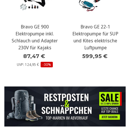
E 900
Bravo GE 22-1
Flextail Max Pu
e inkl.
Elektropumpe für SUP
Mini Elektropump
d Adapter
und Kites elektrische
Pumpe mit
Kajaks
Luftpumpe
Campinglam
 €
599,95 €
45,95 €
€
-30%