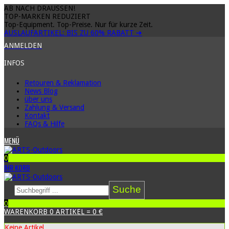
AB NACH DRAUSSEN!
TOP-MARKEN REDUZIERT
Top-Equipment. Top-Preise. Nur für kurze Zeit.
AUSLAUFARTIKEL: BIS ZU
60% RABATT
➔
ANMELDEN
INFOS
Retouren & Reklamation
News Blog
über uns
Zahlung & Versand
Kontakt
FAQs & Hilfe
MENÜ
0
IHR KORB
Suche
0
WARENKORB
0
ARTIKEL
=
0 €
Keine Artikel