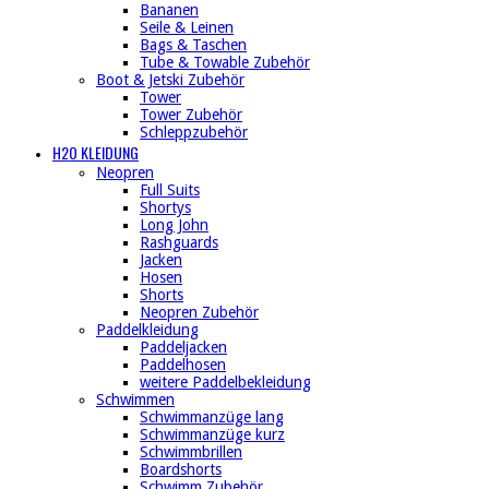
Bananen
Seile & Leinen
Bags & Taschen
Tube & Towable Zubehör
Boot & Jetski Zubehör
Tower
Tower Zubehör
Schleppzubehör
H2O KLEIDUNG
Neopren
Full Suits
Shortys
Long John
Rashguards
Jacken
Hosen
Shorts
Neopren Zubehör
Paddelkleidung
Paddeljacken
Paddelhosen
weitere Paddelbekleidung
Schwimmen
Schwimmanzüge lang
Schwimmanzüge kurz
Schwimmbrillen
Boardshorts
Schwimm Zubehör