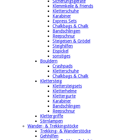
Sicherungsgeräte
Klemmkeile & Friends
Kletterschuhe
Karabiner
Express Sets
Chalkbags & Chalk
Bandschlingen
Reepschnur
Steigeisen & Grödel
Steighilfen
Eispickel
sonstiges
Bouldern
Crashpads
Kletterschuhe
Chalkbags & Chalk
Klettersteig
Klettersteigsets
Kletterhelme
Klettergurte
Karabiner
Bandschlingen
Reepschnur
Klettergriffe
Stirnlampen
Wander- & Trekkingstöcke
Trekking- & Wanderstöcke
Gehhilfen