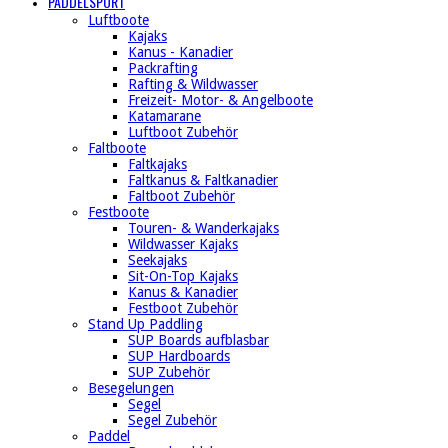
PADDELSPORT
Luftboote
Kajaks
Kanus - Kanadier
Packrafting
Rafting & Wildwasser
Freizeit- Motor- & Angelboote
Katamarane
Luftboot Zubehör
Faltboote
Faltkajaks
Faltkanus & Faltkanadier
Faltboot Zubehör
Festboote
Touren- & Wanderkajaks
Wildwasser Kajaks
Seekajaks
Sit-On-Top Kajaks
Kanus & Kanadier
Festboot Zubehör
Stand Up Paddling
SUP Boards aufblasbar
SUP Hardboards
SUP Zubehör
Besegelungen
Segel
Segel Zubehör
Paddel