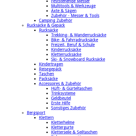
Feststehende Messer
Multitools & Werkzeuge
Äxte & Sägen
Zubehör - Messer & Tools
Camping Zubehör
Rucksäcke & Gepäck
Rucksäcke
Trekking- & Wanderrucksäcke
Bike- & Fahrradrucksäcke
Freizeit, Beruf & Schule
Kinderrucksäcke
Kletterrucksäcke
Ski- & Snowboard Rucksäcke
Kindertragen
Reisegepäck
Taschen
Packsäcke
Accessoires & Zubehör
Hüft- & Gürteltaschen
Trinksysteme
Geldbeutel
Erste Hilfe
Sonstiges Zubehör
Bergsport
Klettern
Kletterhelme
Klettergurte
Kletterseile & Seiltaschen