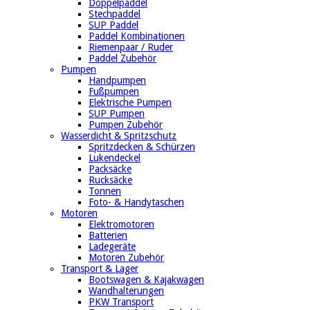
Doppelpaddel
Stechpaddel
SUP Paddel
Paddel Kombinationen
Riemenpaar / Ruder
Paddel Zubehör
Pumpen
Handpumpen
Fußpumpen
Elektrische Pumpen
SUP Pumpen
Pumpen Zubehör
Wasserdicht & Spritzschutz
Spritzdecken & Schürzen
Lukendeckel
Packsäcke
Rucksäcke
Tonnen
Foto- & Handytaschen
Motoren
Elektromotoren
Batterien
Ladegeräte
Motoren Zubehör
Transport & Lager
Bootswagen & Kajakwagen
Wandhalterungen
PKW Transport