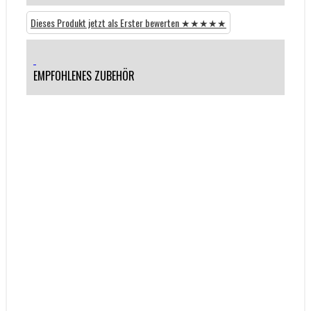
Dieses Produkt jetzt als Erster bewerten ★★★★★
EMPFOHLENES ZUBEHÖR
WASSERSPORT KLEIDUNG
HIKO | PALM | YAK | etc...
Neopren
Paddelkleidung
Helme & Schutz