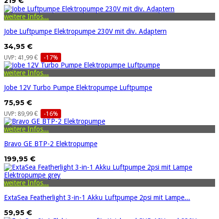
219 €
weitere Infos...
Jobe Luftpumpe Elektropumpe 230V mit div. Adaptern
34,95 €
UVP: 41,99 €
-17%
weitere Infos...
Jobe 12V Turbo Pumpe Elektropumpe Luftpumpe
75,95 €
UVP: 89,99 €
-16%
weitere Infos...
Bravo GE BTP-2 Elektropumpe
199,95 €
weitere Infos...
ExtaSea Featherlight 3-in-1 Akku Luftpumpe 2psi mit Lampe...
59,95 €