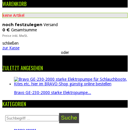
WARENKORB
keine Artikel
noch festzulegen
Versand
0 €
Gesamtsumme
Preise inkl. MwSt.
schließen
zur Kasse
oder
oder
ZULETZT ANGESEHEN
Bravo GE-230-2000 starke Elektropumpe...
KATEGORIEN
Suche