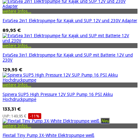
weitere Infos...
ExtaSea 2in1 Elektropumpe für Kajak und SUP 12V und 230V Adapter
89,95 €
weitere Infos...
ExtaSea 3in1 Elektropumpe für Kajak und SUP mit Batterie 12V und
230V
129,95 €
weitere Infos...
Spinera SUP5 High Pressure 12V SUP Pump 16 PSI Akku
Hochdruckpumpe
133,31 €
UVP: 149,95 €
-11%
Neu
weitere Infos...
Flextail Tiny Pump 3X-White Elektropumpe weiß