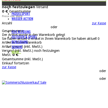
noch festzulegen
Versand
0 €
Gesamtsumme
PADDELSPORT
Preise inkl. MwSt.
WASSER-ACTION
Anzahl
zur Kasse
oder
Gesamtsumme
H2O KLEIDUNG
Der Artikel wurde in den Warenkorb gelegt
OUTDOOR & SPORT
Sie haben aktuell
0
Artikel in Ihrem Warenkorb
Sie haben aktuell
0
BEKLEIDUNG
Artikel in Ihrem Warenkorb
SCHUHE
Artikel gesamt (inkl. MwSt.)
Versand (inkl. MwSt.)
noch festzulegen
MEHR...
0 €
MwSt.
Gesamtsumme (inkl. MwSt.)
Einkauf fortsetzen
zur Kasse
oder
oder