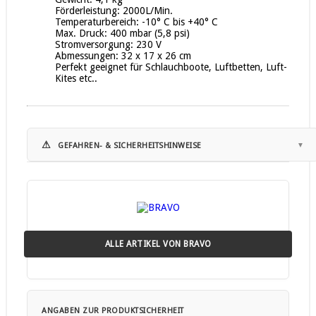
Förderleistung: 2000L/Min.
Temperaturbereich: -10° C bis +40° C
Max. Druck: 400 mbar (5,8 psi)
Stromversorgung: 230 V
Abmessungen: 32 x 17 x 26 cm
Perfekt geeignet für Schlauchboote, Luftbetten, Luft-
Kites etc..
⚠
GEFAHREN- & SICHERHEITSHINWEISE
Hinweise zur Nutzung:
• Elektrische Pumpen sind ausschließlich zum Befüllen
geeigneter Luftboote, SUP-Boards und vergleichbarer
Produkte gemäß Herstellerangabe bestimmt.
• Das Gerät darf nur mit der vorgesehenen Stromquelle
ALLE ARTIKEL VON BRAVO
betrieben werden (12V, 230V oder Akku gemäß Typenschild).
• Vor Inbetriebnahme ist die Bedienungsanleitung
vollständig zu lesen und zu beachten.
• Nicht für Kinder geeignet.
• Das Gerät darf nicht von Kindern oder unbeaufsichtigten
ANGABEN ZUR PRODUKTSICHERHEIT