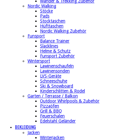
Wander & Trekking Zubehör
Nordic Walking
Stöcke
Pads
Stocktaschen
Hüfttaschen
Nordic Walking Zubehör
Funsport
Balance Trainer
Slacklines
Helme & Schutz
Funsport Zubehör
Wintersport
Lawinenschaufeln
Lawinensonden
LVS-Geräte
Schneeschuhe
Ski & Snowboard
Kinderschlitten & Rodel
Garten / Terrasse / Balkon
Outdoor Whirlpools & Zubehör
Pizzaöfen
Grill & BBQ
Feuerschalen
Edelstahl Geländer
BEKLEIDUNG
Jacken
Winterjacken