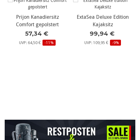
diersitz
ExtaSea Deluxe Edition
Prijon DeckMas
olstert
Kajaksitz
Decktasche m
 €
99,94 €
Rucksack-Gurt sc
€
-11%
UVP: 109,95 €
-9%
grau
93,79 €
UVP: 105,50 €
-1