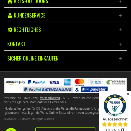
ARTS-OUTDOORS
KUNDENSERVICE
RECHTLICHES
KONTAKT
SICHER ONLINE EINKAUFEN
✕
**Preise inkl. MwSt., zzgl.
Versandkosten
. UVP = Unverbindliche Preisempfehlung. Preise
variieren ggf. nach MwSt.-Satz des Lieferlandes.
*Lieferzeiten gelten für DE (Ausland siehe
Versandinformationen
). Angebote gelten nur für
gekennzeichnete, lagernde Ware. Online-Bestand kann vom Ladengeschäft abweichen.
© 2026 ARTS-Outdoors. All Rights Reserved