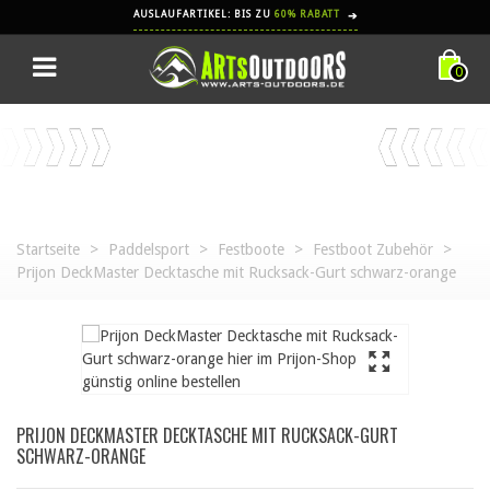
AUSLAUFARTIKEL: BIS ZU
60% RABATT
➔
0
Startseite
>
Paddelsport
>
Festboote
>
Festboot Zubehör
>
Prijon DeckMaster Decktasche mit Rucksack-Gurt schwarz-orange
PRIJON DECKMASTER DECKTASCHE MIT RUCKSACK-GURT
SCHWARZ-ORANGE