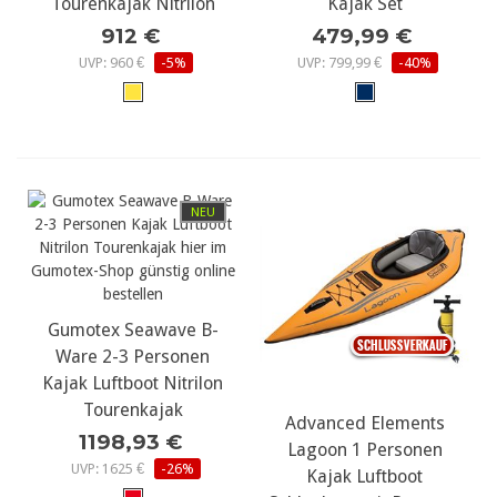
Tourenkajak Nitrilon
Kajak Set
912 €
479,99 €
UVP: 960 €
-5%
UVP: 799,99 €
-40%
NEU
Gumotex Seawave B-
Ware 2-3 Personen
Kajak Luftboot Nitrilon
Tourenkajak
Advanced Elements
1198,93 €
Lagoon 1 Personen
UVP: 1625 €
-26%
Kajak Luftboot