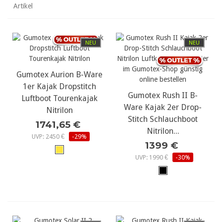
Artikel
NEU
NEU
Gumotex Aurion B-Ware
1er Kajak Dropstitch
Gumotex Rush II B-
Luftboot Tourenkajak
Ware Kajak 2er Drop-
Nitrilon
Stitch Schlauchboot
1741,65 €
Nitrilon...
UVP: 2450 €
-29%
1399 €
UVP: 1990 €
-30%