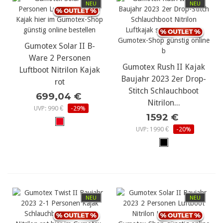
NEU
NEU
Gumotex Solar II B-
Ware 2 Personen
Gumotex Rush II Kajak
Luftboot Nitrilon Kajak
Baujahr 2023 2er Drop-
rot
Stitch Schlauchboot
699,04 €
Nitrilon...
UVP: 990 €
-29%
1592 €
UVP: 1990 €
-20%
NEU
NEU