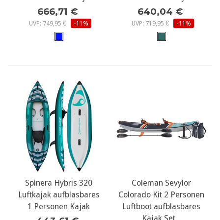
666,71 €
640,04 €
UVP: 749,95 €
-11%
UVP: 719,95 €
-11%
Spinera Hybris 320
Coleman Sevylor
Luftkajak aufblasbares
Colorado Kit 2 Personen
1 Personen Kajak
Luftboot aufblasbares
Kajak Set...