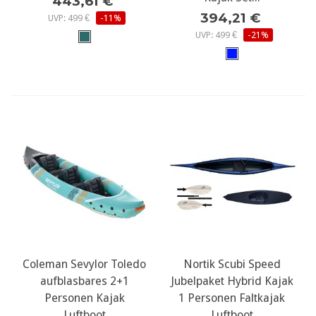
443,61 €
394,21 €
UVP: 499 €
-11%
UVP: 499 €
-21%
Coleman Sevylor Toledo
Nortik Scubi Speed
aufblasbares 2+1
Jubelpaket Hybrid Kajak
Personen Kajak
1 Personen Faltkajak
Luftboot
Luftboot