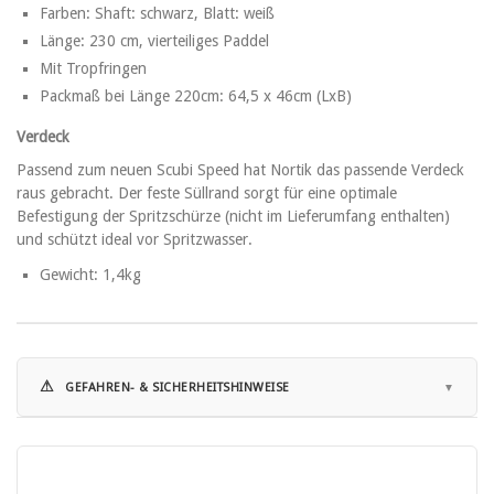
Farben: Shaft: schwarz, Blatt: weiß
Länge: 230 cm, vierteiliges Paddel
Mit Tropfringen
Packmaß bei Länge 220cm: 64,5 x 46cm (LxB)
Verdeck
Passend zum neuen Scubi Speed hat Nortik das passende Verdeck
raus gebracht. Der feste Süllrand sorgt für eine optimale
Befestigung der Spritzschürze (nicht im Lieferumfang enthalten)
und schützt ideal vor Spritzwasser.
Gewicht: 1,4kg
⚠
GEFAHREN- & SICHERHEITSHINWEISE
Hinweise zur Nutzung von Kajaks:
• Verwenden Sie das Kajak nur in geeigneten Gewässern und