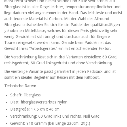
meist recht schwer und nimmt Wärme und Kälte sehr schnell auf.
Fiberglass ist in aller Regel leichter, temperaturunempfindlicher und
liegt dadurch viel angenehmer in der Hand. Das leichteste und meist
auch teuerste Material ist Carbon. Mit der Wahl des Allround
Fiberglass entscheiden Sie sich für ein Paddel der qualitätsmäßigen
gehobenen Mittelklasse, welches für diesen Preis gleichzeitig sehr
wenig Gewicht mit sich bringt und durchaus auch für längere
Touren eingesetzt werden kann. Gerade beim Paddeln ist das
Gewicht Ihres "Arbeitsgerätes" ein mit entscheidender Faktor.
Die Verschränkung lässt sich in drei Varianten einstellen: 60 Grad,
rechtsgedreht; 60 Grad linksgedreht und ohne Verschränkung.
Die vierteilige Variante passt garantiert in jeden Packsack und ist
somit ein idealer Begleiter auf Reisen mit dem Faltboot.
Technische Daten:
Schaft: Fiberglass
Blatt: fiberglassverstärktes Nylon
Blattgröße: 17,5 cm x 46 cm
Verschränkung: 60 Grad links und rechts, Null Grad
Gewicht: 910 Gramm (bei Länge 230cm, 2tlg.)