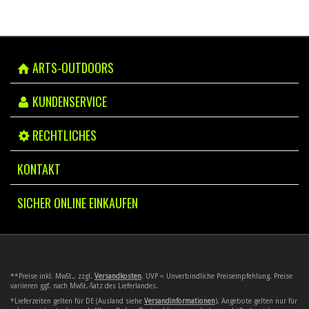
ARTS-OUTDOORS
KUNDENSERVICE
RECHTLICHES
KONTAKT
SICHER ONLINE EINKAUFEN
**Preise inkl. MwSt., zzgl.
Versandkosten
. UVP = Unverbindliche Preisempfehlung. Preise
variieren ggf. nach MwSt.-Satz des Lieferlandes.
*Lieferzeiten gelten für DE (Ausland siehe
Versandinformationen
). Angebote gelten nur für