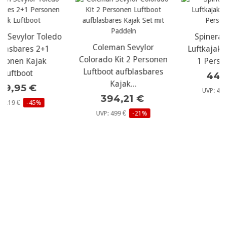
o
Spinera Hybris 320
Coleman Sevylor
Luftkajak aufblasbares
Colorado Kit 2 Personen
1 Personen Kajak
Luftboot aufblasbares
443,61 €
Kajak...
UVP: 499 €
-11%
394,21 €
UVP: 499 €
-21%