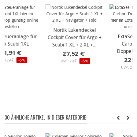
Nortik Lukendeckel
r
ExtaSea Tour Vario
Cockpit Cover für Argo +
Carbon-Carbon
Scubi 1 XL + 2 XL +...
Doppelpaddel 4-tlg
27,52 €
229,70 €
UVP: 29 €
-5%
UVP: 249,95 €
-8%
30 ÄHNLICHE ARTIKEL IN DIESER KATEGORIE: