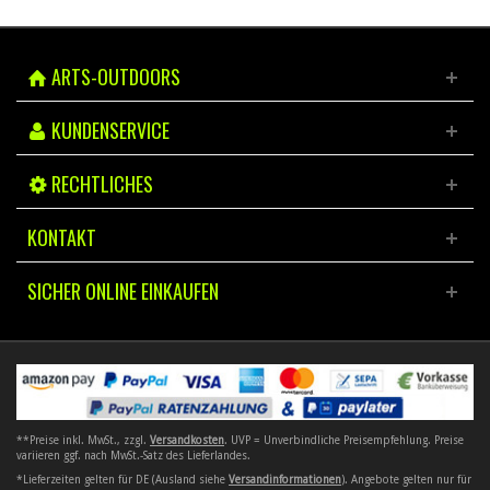
ARTS-OUTDOORS
KUNDENSERVICE
RECHTLICHES
KONTAKT
SICHER ONLINE EINKAUFEN
**Preise inkl. MwSt., zzgl.
Versandkosten
. UVP = Unverbindliche Preisempfehlung. Preise
variieren ggf. nach MwSt.-Satz des Lieferlandes.
*Lieferzeiten gelten für DE (Ausland siehe
Versandinformationen
). Angebote gelten nur für