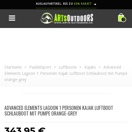
AUSLAUFARTIKEL: BIS ZU
60% RABATT
➔
0
Startseite
>
Paddelsport
>
Luftboote
>
Kajaks
>
Advanced
Elements Lagoon 1 Personen Kajak Luftboot Schlauboot mit Pumpe
orange-grey
ADVANCED ELEMENTS LAGOON 1 PERSONEN KAJAK LUFTBOOT
SCHLAUBOOT MIT PUMPE ORANGE-GREY
343,95 €