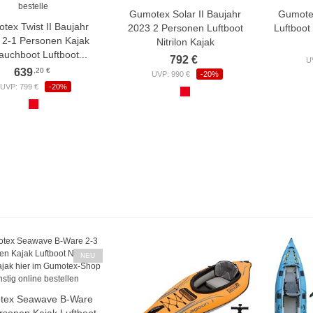
Gumotex Solar II Baujahr
Gumotex
tex Twist II Baujahr
2023 2 Personen Luftboot
Luftboot
 2-1 Personen Kajak
Nitrilon Kajak
auchboot Luftboot...
792 €
U
,20 €
639
UVP: 990 €
-20%
UVP: 799 €
-20%
NEU
tex Seawave B-Ware
rsonen Kajak Luftboot