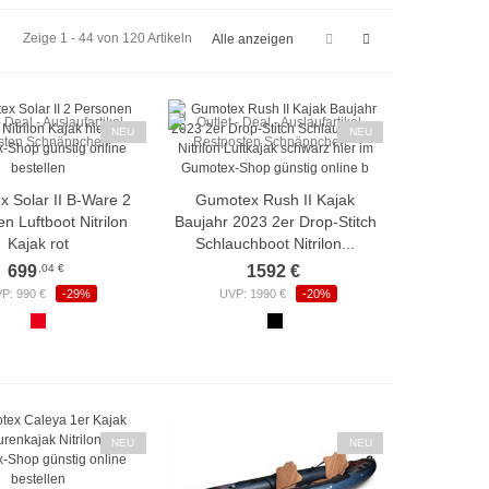
Zeige 1 - 44 von 120 Artikeln
Alle anzeigen
NEU
NEU
 Solar II B-Ware 2
Gumotex Rush II Kajak
n Luftboot Nitrilon
Baujahr 2023 2er Drop-Stitch
Kajak rot
Schlauchboot Nitrilon...
,04 €
699
1592 €
P: 990 €
-29%
UVP: 1990 €
-20%
NEU
NEU