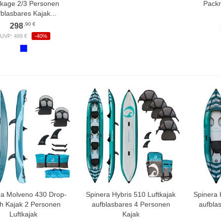
kage 2/3 Personen
Packr
fblasbares Kajak...
,90 €
298
UVP: 499 €
-40%
ra Molveno 430 Drop-
Spinera Hybris 510 Luftkajak
Spinera 
ch Kajak 2 Personen
aufblasbares 4 Personen
aufbla
Luftkajak
Kajak