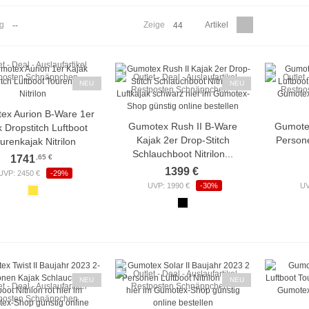
ng
Zeige
Artikel
--
44
NEU
NEU
ex Aurion B-Ware 1er
Gumotex Rush II B-Ware
Gumotex
k Dropstitch Luftboot
Kajak 2er Drop-Stitch
Persone
urenkajak Nitrilon
Schlauchboot Nitrilon...
,65 €
1741
1399 €
UVP: 2450 €
-29%
UVP: 1990 €
-30%
UV
NEU
NEU