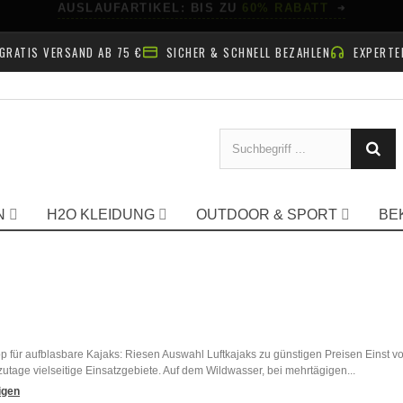
AB NACH DRAUSSEN!
GRATIS VERSAND AB 75 €
SICHER & SCHNELL BEZAHLEN
EXPERTE
N
H2O KLEIDUNG
OUTDOOR & SPORT
BE
 für aufblasbare Kajaks: Riesen Auswahl Luftkajaks zu günstigen Preisen Einst von
utage vielseitige Einsatzgebiete. Auf dem Wildwasser, bei mehrtägigen...
igen