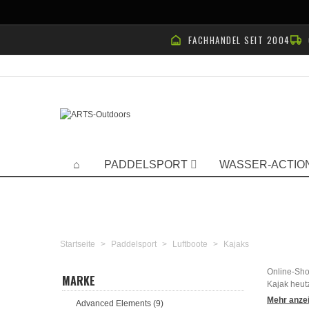
FACHHANDEL SEIT 2004
PADDELSPORT
WASSER-ACTIO
Startseite
>
Paddelsport
>
Luftboote
>
Kajaks
Online-Shop
MARKE
Kajak heutz
Mehr anze
Advanced Elements (9)