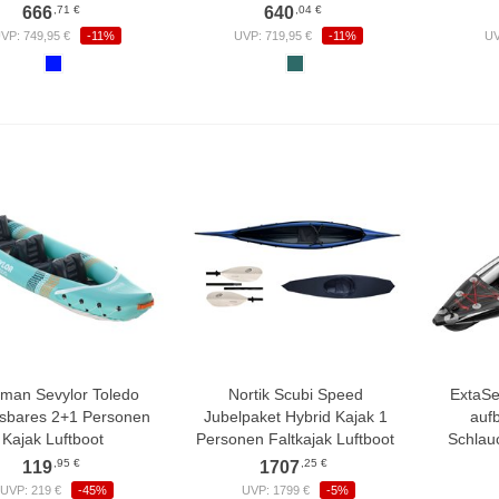
,71 €
,04 €
666
640
VP: 749,95 €
-11%
UVP: 719,95 €
-11%
UV
man Sevylor Toledo
Nortik Scubi Speed
ExtaSe
asbares 2+1 Personen
Jubelpaket Hybrid Kajak 1
auf
Kajak Luftboot
Personen Faltkajak Luftboot
Schlau
,95 €
,25 €
119
1707
UVP: 219 €
-45%
UVP: 1799 €
-5%