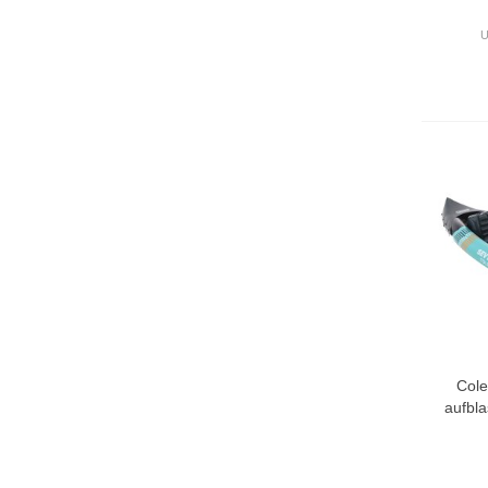
U
Cole
aufbl