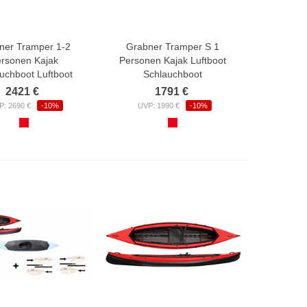
ner Tramper 1-2
Grabner Tramper S 1
rsonen Kajak
Personen Kajak Luftboot
uchboot Luftboot
Schlauchboot
2421 €
1791 €
P: 2690 €
-10%
UVP: 1990 €
-10%