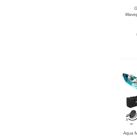
G
Wavep
Aqua M