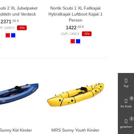
cubi 2 XL Jubelpaket
Nortik Scubi 1 XL Faltkajak
addeln und Verdeck
Hybridkajak Luftboot Kajak 1
Person
,55 €
2371
,55 €
1422
P: 2499 €
-5%
UVP: 1499 €
-5%
Top
0
Ihr Korb
1
gesehen
unny Kid Kinder
MRS Sunny Youth Kinder