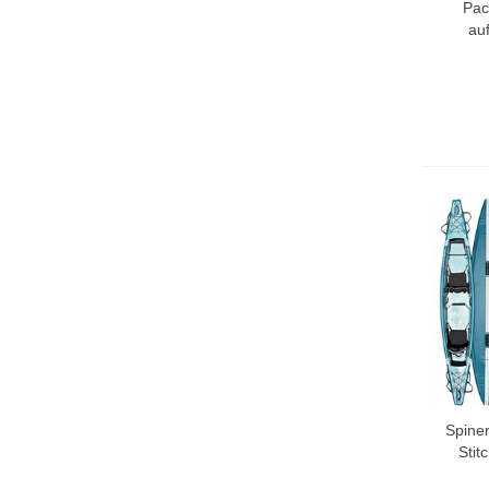
Pac
au
Spine
Stit