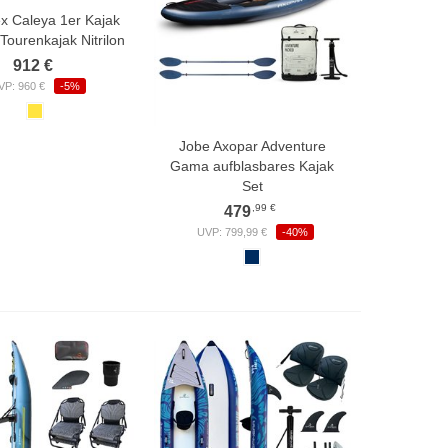
 Caleya 1er Kajak
 Tourenkajak Nitrilon
912 €
VP: 960 €
-5%
Jobe Axopar Adventure
Gama aufblasbares Kajak
Set
,99 €
479
UVP: 799,99 €
-40%