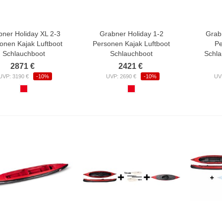
bner Holiday XL 2-3
Grabner Holiday 1-2
Grab
onen Kajak Luftboot
Personen Kajak Luftboot
Pe
Schlauchboot
Schlauchboot
Schla
2871 €
2421 €
UVP: 3190 €
-10%
UVP: 2690 €
-10%
UV