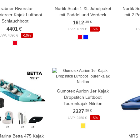
rabner Riverstar
Nortik Scubi 1 XL Jubelpaket
Nortik S
iercer Kajak Luftboot
mit Paddel und Verdeck
mit 2 P
Schlauchboot
,35 €
1612
4401 €
UVP: 1699 €
-5%
UV
UVP: 4890 €
-10%
Gumotex Aurion 1er Kajak
Dropstitch Luftboot
Tourenkajak Nitrilon
,50 €
2327
UVP: 2450 €
-5%
arina Betta 475 Kajak
MRS S