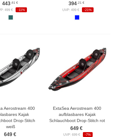
,61 €
,21 €
443
394
P: 499 €
-11%
UVP: 499 €
-21%
a Aerostream 400
ExtaSea Aerostream 400
blasbares Kajak
aufblasbares Kajak
chboot Drop-Stitch
Schlauchboot Drop-Stitch rot
weiß
649 €
649 €
UVP: 699 €
-7%