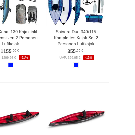
enai 130 Kajak inkl.
Spinera Duo 340/115
nsitzen 2 Personen
Komplettes Kajak Set 2
Luftkajak
Personen Luftkajak
,66 €
,56 €
1155
355
 1299,95 €
-11%
UVP: 399,95 €
-11%