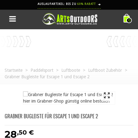
AUSLAUFARTIKEL: BIS ZU
60% RABATT
➔
0
Startseite
>
Paddelsport
>
Luftboote
>
Luftboot Zubehör
>
Grabner Bugleiste für Escape 1 und Escape 2
GRABNER BUGLEISTE FÜR ESCAPE 1 UND ESCAPE 2
,50 €
28