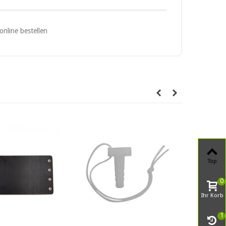
Top
0
Ihr Korb
1