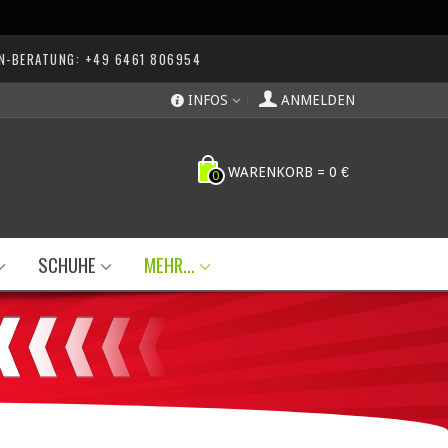
N-BERATUNG: +49 6461 806954
INFOS
ANMELDEN
WARENKORB
=
0 €
0
SCHUHE
MEHR...