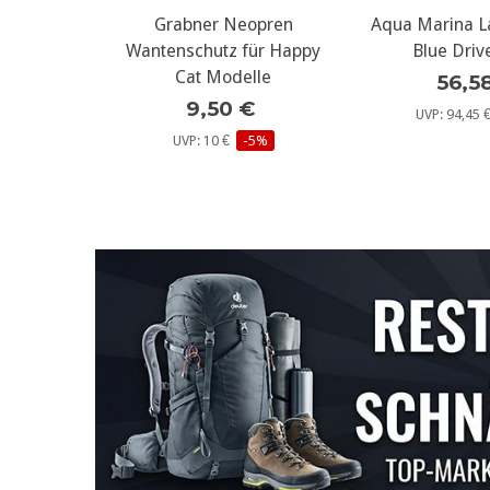
appe für
os...
Grabner Neopren
weitere Infos...
Aqua Marina L
weitere
atzkappe
Wantenschutz für Happy
Blue Driv
Cat Modelle
56,5
9,50 €
%
UVP: 94,45
UVP: 10 €
-5%