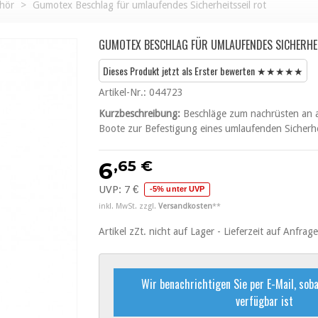
hör
>
Gumotex Beschlag für umlaufendes Sicherheitsseil rot
GUMOTEX BESCHLAG FÜR UMLAUFENDES SICHERHEI
Dieses Produkt jetzt als Erster bewerten ★★★★★
Artikel-Nr.:
044723
Kurzbeschreibung:
Beschläge zum nachrüsten an a
Boote zur Befestigung eines umlaufenden Sicherhei
,65 €
6
UVP:
7 €
-5% unter UVP
inkl. MwSt. zzgl.
Versandkosten
**
Artikel zZt. nicht auf Lager - Lieferzeit auf Anfrage
Wir benachrichtigen Sie per E-Mail, soba
verfügbar ist