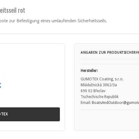
itsseil rot
ote zur Befestigung eines umlaufenden Sicherheitsseils.
ANGABEN ZUR PRODUKTSICHERHE
Hersteller:
GUMOTEX Coating, s.r.o.
Mládežnická 3062/3a
690 02 Břeclav
Tschechische Republik
Email:
BoatsAndOutdoor@gumote
OTEX