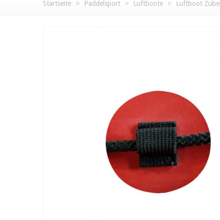
Startseite
>
Paddelsport
>
Luftboote
>
Luftboot Zube