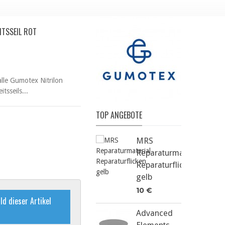
TSSEIL ROT
lle Gumotex Nitrilon
tsseils...
TOP ANGEBOTE
MRS
Reparaturmaterial
Reparaturflicken
gelb
10 €
ld dieser Artikel
Advanced