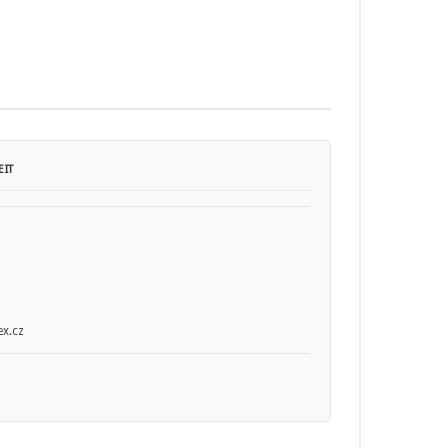
IT
x.cz