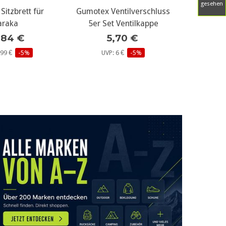
gesehen
itzbrett für
ere Infos...
Gumotex Ventilverschluss
weitere Infos...
Aqua
araka
5er Set Ventilkappe
Retai
Tomah
,84 €
5,70 €
,99 €
-5%
UVP: 6 €
-5%
UVP: