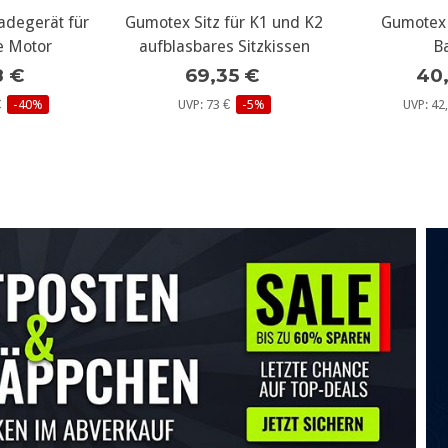
adegerät für
 Infos...
Gumotex Sitz für K1 und K2
weitere Infos...
Gumotex S
weit
e Motor
aufblasbares Sitzkissen
B
8 €
69,35 €
40
 €
-40%
UVP: 73 €
-5%
UVP: 42