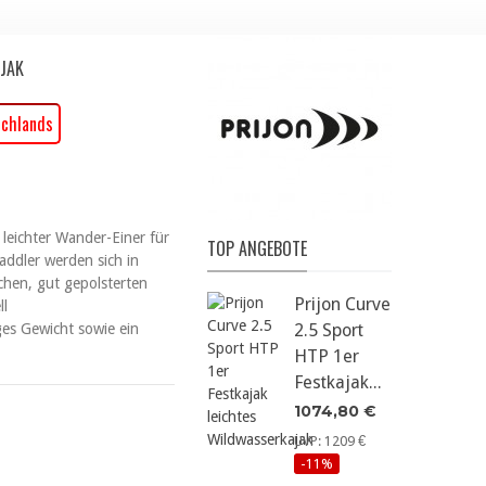
JAK
schlands
 leichter Wander-Einer für
TOP ANGEBOTE
addler werden sich in
chen, gut gepolsterten
Prijon Curve
ll
s Gewicht sowie ein
2.5 Sport
HTP 1er
Festkajak...
1074,80 €
UVP: 1209 €
-11%