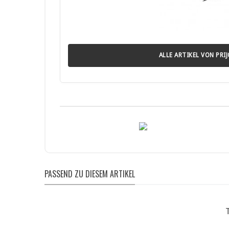
• Vor Gebrauch Gebrauchsanleitung und Sicherheitshinwe
• Nur bei geeigneten Wetter- und Gewässerbedingungen
• Nicht bei Hochwasser, starkem Wind oder Gewitter ben
• Regelmäßig auf Beschädigungen oder Undichtigkeiten p
• Kajaks unterliegen je nach Bauart der CE-Kennzeichnun
ALLE ARTIKEL VON PRI
PASSEND ZU DIESEM ARTIKEL