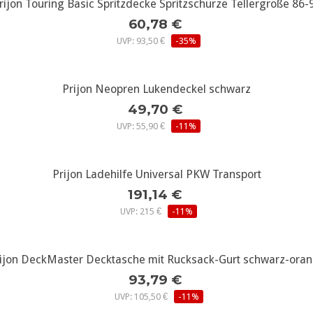
rijon Touring Basic Spritzdecke Spritzschürze Tellergröße 86-
weitere Infos...
60,78 €
UVP: 93,50 €
-35%
weitere Infos...
Prijon Neopren Lukendeckel schwarz
49,70 €
UVP: 55,90 €
-11%
weitere Infos...
Prijon Ladehilfe Universal PKW Transport
191,14 €
UVP: 215 €
-11%
ijon DeckMaster Decktasche mit Rucksack-Gurt schwarz-ora
weitere Infos...
93,79 €
UVP: 105,50 €
-11%