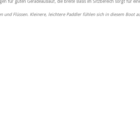
gen für guten Geradeauslauf, die breite Basis im Sitzbereich sorgt für ei
en und Flüssen. Kleinere, leichtere Paddler fühlen sich in diesem Boot a