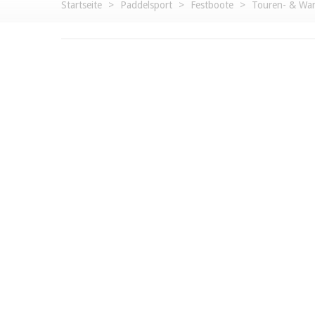
Startseite
>
Paddelsport
>
Festboote
>
Touren- & Wan