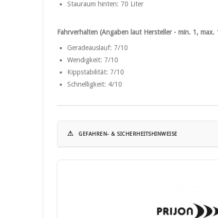
Stauraum hinten: 70 Liter
Fahrverhalten (Angaben laut Hersteller - min. 1, max. 
Geradeauslauf: 7/10
Wendigkeit: 7/10
Kippstabilität: 7/10
Schnelligkeit: 4/10
⚠
GEFAHREN- & SICHERHEITSHINWEISE
Hinweise zur Nutzung:
• Dieses Produkt ist kein Spielzeug und nicht für Kinder g
• Nur für Schwimmer geeignet.
• Es besteht Ertrinkungsgefahr.
• Tragen Sie stets eine geeignete Schwimm- oder Rettun
• Beachten Sie die maximale Zuladung gemäß Hersteller