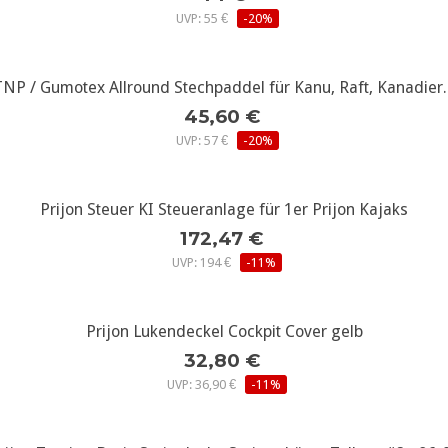
UVP: 55 €
-20%
TNP / Gumotex Allround Stechpaddel für Kanu, Raft, Kanadier..
weitere Infos...
45,60 €
UVP: 57 €
-20%
Prijon Steuer KI Steueranlage für 1er Prijon Kajaks
weitere Infos...
172,47 €
UVP: 194 €
-11%
weitere Infos...
Prijon Lukendeckel Cockpit Cover gelb
32,80 €
UVP: 36,90 €
-11%