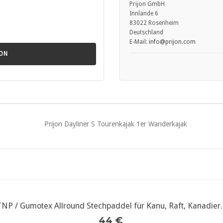
ise lesen.
Prijon GmbH
 verwenden.
Innlände 6
utzen.
83022 Rosenheim
rüfen.
Deutschland
gspflicht gemäß Sportbootrichtlinie 2013/53/EU.
E-Mail:
info
@prijon.com
JON
TNP / Gumotex Allround Stechpaddel für Kanu, Raft, Kanadier..
weitere Infos...
44 €