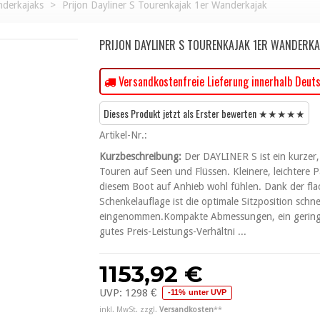
derkajaks
>
Prijon Dayliner S Tourenkajak 1er Wanderkajak
PRIJON DAYLINER S TOURENKAJAK 1ER WANDERKA
Versandkostenfreie Lieferung innerhalb Deut
Dieses Produkt jetzt als Erster bewerten ★★★★★
Artikel-Nr.:
Kurzbeschreibung:
Der DAYLINER S ist ein kurzer,
Touren auf Seen und Flüssen. Kleinere, leichtere P
diesem Boot auf Anhieb wohl fühlen. Dank der fla
Schenkelauflage ist die optimale Sitzposition schne
eingenommen.Kompakte Abmessungen, ein geringe
gutes Preis-Leistungs-Verhältni ...
1153,92 €
UVP:
1298 €
-11% unter UVP
inkl. MwSt. zzgl.
Versandkosten
**