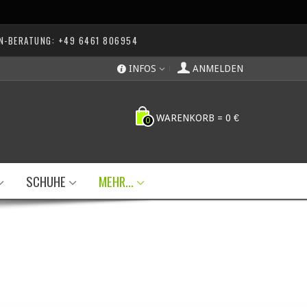
N-BERATUNG: +49 6461 806954
INFOS
ANMELDEN
WARENKORB
=
0 €
0
SCHUHE
MEHR...