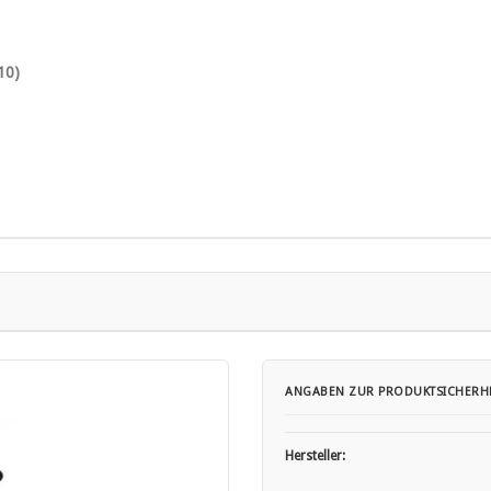
10)
eeignet.
ANGABEN ZUR PRODUKTSICHERHE
gsweste.
Hersteller:
angaben.