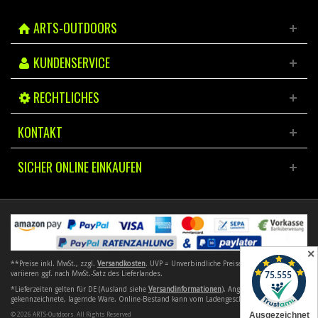
ARTS-OUTDOORS
KUNDENSERVICE
RECHTLICHES
KONTAKT
SICHER ONLINE EINKAUFEN
✕
**Preise inkl. MwSt., zzgl.
Versandkosten
. UVP = Unverbindliche Preisempfehlung. Preise
variieren ggf. nach MwSt.-Satz des Lieferlandes.
*Lieferzeiten gelten für DE (Ausland siehe
Versandinformationen
). Angebote gelten nur für
gekennzeichnete, lagernde Ware. Online-Bestand kann vom Ladengeschäft abweichen.
© 2026 ARTS-Outdoors. All Rights Reserved