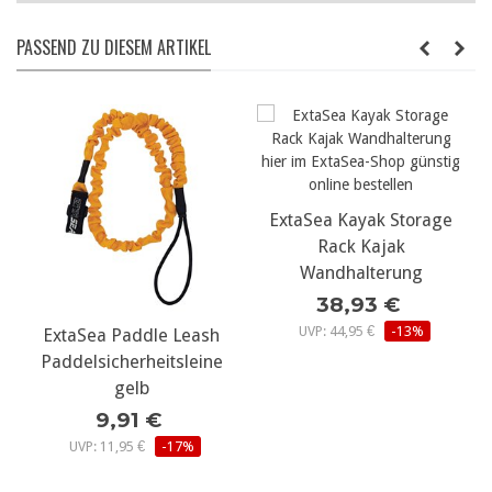
PASSEND ZU DIESEM ARTIKEL
ExtaSea Kayak Storage
Rack Kajak
Wandhalterung
38,93 €
UVP: 44,95 €
-13%
dle Leash
Eckla Followe
eitsleine
Fahrradzugstang
b
den Bootstrans
 €
166,12 €
-17%
UVP: 198 €
-16