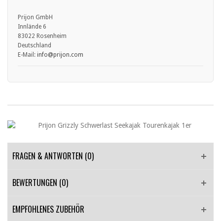
und reflektierende Elemente verwenden.
• Vor Gebrauch die mitgelieferte Bedienungs- und
Prijon GmbH
Sicherheitshinweise des Herstellers sorgfältig lesen.
Innlände 6
83022 Rosenheim
Deutschland
E-Mail:
info
@prijon.com
FRAGEN & ANTWORTEN
(0)
BEWERTUNGEN (0)
EMPFOHLENES ZUBEHÖR