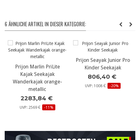
6 ÄHNLICHE ARTIKEL IN DIESER KATEGORIE:
Prijon Seayak Junior Pro
n PriLite
Prijon Seayak 50
Kinder Seekajak
ekajak
Seekajak für D
806,40 €
 orange-
oder kleinere Pa
UVP: 1008 €
-20%
ic
1713,10 €
4 €
UVP: 1927 €
-11
-11%