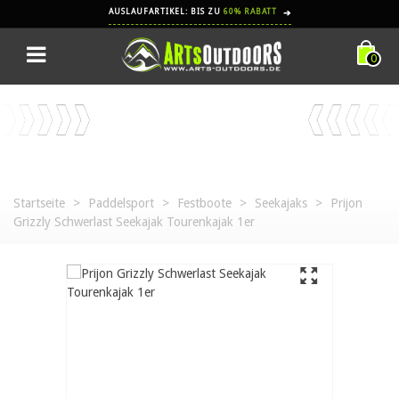
AUSLAUFARTIKEL: BIS ZU
60% RABATT
➔
0
Startseite
>
Paddelsport
>
Festboote
>
Seekajaks
>
Prijon
Grizzly Schwerlast Seekajak Tourenkajak 1er