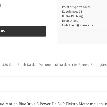
ngen oder ungeeigneten Wetterbedingungen.
ies nicht ausdrücklich vom Hersteller freigegeben ist.
Point of Sports GmbH
 die empfohlenen Druckwerte einzuhalten.
Kapellenweg 31
ren Booten und Uferbereichen.
83064 Raubling
hsenen verwenden.
Deutschland
nleitung des Herstellers.
E-Mail:
info
@spinera.de
ERA
):
und ist schädlich für Wasserorganismen.
Haut gründlich reinigen.
nsen entfernen.
taktieren.
ua Marina BlueDrive S Power Fin SUP Elektro Motor mit Lithium