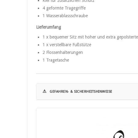
Kiel für zusätzlichen Schutz
4 geformte Tragegriffe
1 Wasserablassschraube
Lieferumfang
1 x bequemer Sitz mit hoher und extra gepolstert
1 x verstellbare Fußstütze
2 Flossenhalterungen
1 Tragetasche
⚠
GEFAHREN- & SICHERHEITSHINWEISE
Hinweise zur Nutzung von Kajaks:
• Verwenden Sie das Kajak nur in geeigneten Gewässern 
• Tragen Sie stets eine geeignete Schwimmweste.
• Überschreiten Sie niemals die vom Hersteller angegeb
• Prüfen Sie das Kajak vor jeder Nutzung auf Schäden, Un