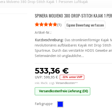
nera Molveno 380 Drop-Stitch Kajak 1 Personen Luftkajak
SPINERA MOLVENO 380 DROP-STITCH KAJAK 1 PE
Eigene Bewertung verfassen
(
1
)
Artikel-Nr.:
Kurzbeschreibung:
Das stromlinienförmige Kajak 
revolutionäres aufblasbares Kayak mit Drop Stitc
Spurtreue. Durch das verstärkte HDDS Gewebe a
Seitenwänden ist unglaubliche...
533,36 €
UVP:
599,95 €
-11% unter UVP
inkl. MwSt. zzgl.
Versandkosten
**
Versandkostenfreie Lieferung (DE)
Farbgruppe