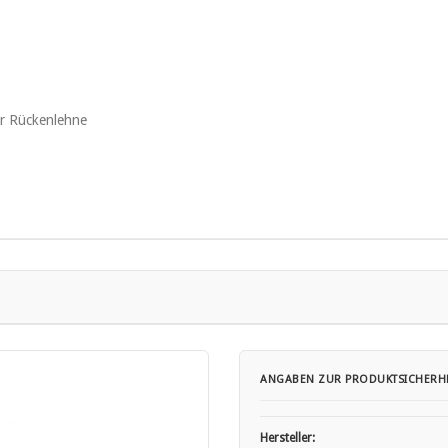
er Rückenlehne
und entsprechend Ihrer Fähigkeiten.
ANGABEN ZUR PRODUKTSICHERHE
ene maximale Traglast.
dichtigkeiten oder Materialverschleiß.
Hersteller: