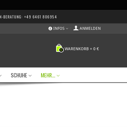
N-BERATUNG: +49 6461 806954
INFOS
ANMELDEN
WARENKORB
=
0 €
0
SCHUHE
MEHR...