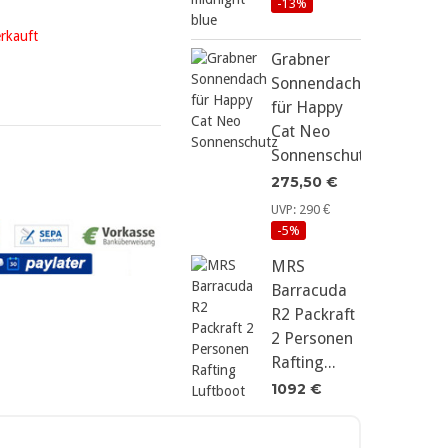
-13%
erkauft
Grabner
Sonnendach
für Happy
Cat Neo
Sonnenschutz
275,50 €
UVP: 290 €
-5%
MRS
Barracuda
R2 Packraft
2 Personen
Rafting...
1092 €