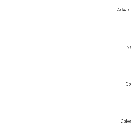
Advanc
No
Co
Cole