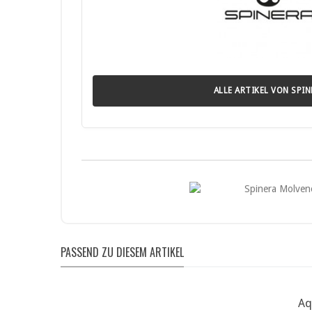
• Nutzen Sie das Kajak nicht bei starkem Wind, Strömu
• Das Produkt ist nicht für Wildwasser geeignet, sofern d
• Achten Sie darauf, das Kajak korrekt aufzupumpen und
• Halten Sie ausreichend Abstand zu Hindernissen, ande
• Kinder dürfen das Kajak nur unter Aufsicht von Erwac
• Lesen Sie vor der Nutzung die vollständige Bedienungsa
ALLE ARTIKEL VON SPIN
Hinweise zum Klebstoff (wenn im Lieferumfang enthalten
• Leicht entzündlich.
• Reizt Haut und Augen, kann Schläfrigkeit verursachen 
• Von Kindern fernhalten.
• Von Zündquellen fernhalten, nicht rauchen.
• Schutzkleidung, Handschuhe und Augenschutz tragen.
• Bei Hautkontakt kontaminierte Kleidung entfernen und 
• Bei Augenkontakt mit Wasser spülen und ggf. Kontaktli
• Bei Unwohlsein Arzt oder Giftinformationszentrum kon
• Freisetzung in die Umwelt vermeiden.
• Produkt und Reste fachgerecht entsorgen.
PASSEND ZU DIESEM ARTIKEL
Aq