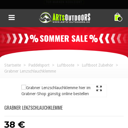
TOP-EQUIPMENT. TOP-PREISE. NUR FÜR KURZE ZEIT.
0
Startseite
>
Paddelsport
>
Luftboote
>
Luftboot Zubehör
>
Grabner Lenzschlauchklemme
GRABNER LENZSCHLAUCHKLEMME
38 €