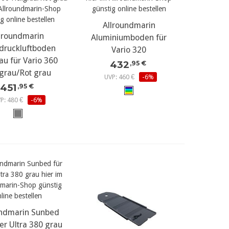
mehr Details...
Allroundmarin
r Details...
lroundmarin
Aluminiumboden für
druckluftboden
Vario 320
au für Vario 360
432
,95 €
lgrau/Rot grau
UVP: 460 €
-6%
451
,95 €
P: 480 €
-6%
undmarin Sunbed
r Details...
er Ultra 380 grau