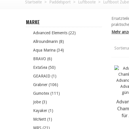
Startseite
>
Paddelsport
>
Luftboote
>
Luftboot Zube
Ersatztei
MARKE
praktisch
Mehr anz
Advanced Elements (22)
Allroundmarin (8)
Sortier
Aqua Marina (34)
BRAVO (6)
ExtaSea (50)
GEARAID (1)
Grabner (106)
Gumotex (111)
Advan
m
Jobe (3)
Cham
Kayaker (1)
für
McNett (1)
MRS (21)