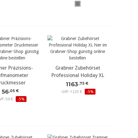
ner Präzisions-
r Details...
Grabner Zubehörset
mehr Details...
üfmanometer
Professional Holiday XL
ruckmesser
1163
,75 €
56
,05 €
UVP: 1225 €
-5%
VP: 59 €
-5%