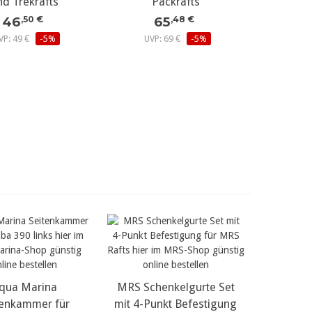
nd Trekrafts
Packrafts
46
65
,50 €
,48 €
VP: 49 €
-5%
UVP: 69 €
-5%
r Details...
qua Marina
MRS Schenkelgurte Set
mehr Details...
tenkammer für
mit 4-Punkt Befestigung