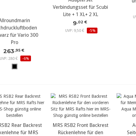
u
Verbindungsset für Scubi
Lite + 1 XL+ 2 XL
U
ehr Details...
Allroundmarin
9
,02 €
hdruckluftboden
UVP: 9,50 €
-5%
arz für Vario 300
Pro
263
,95 €
UVP: 280 €
-6%
SB2 Rear Backrest
ehr Details...
MRS RSB2 Front Backrest
mehr Details...
meh
A
kenlehne für MRS
Rückenlehne für den
Sei