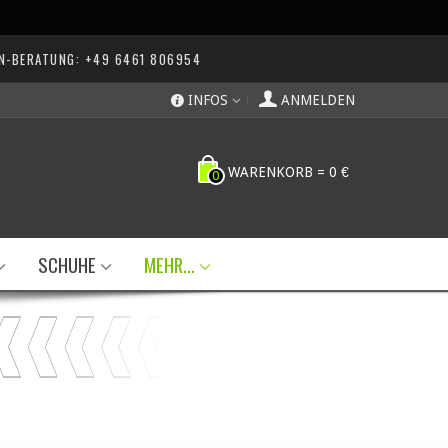
N-BERATUNG: +49 6461 806954
INFOS
ANMELDEN
WARENKORB
=
0 €
0
SCHUHE
MEHR...