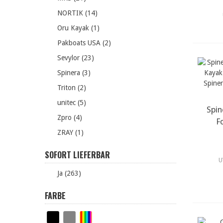
NORTIK (14)
Oru Kayak (1)
Pakboats USA (2)
Sevylor (23)
Spinera (3)
Triton (2)
unitec (5)
Spin
m
Zpro (4)
F
ZRAY (1)
SOFORT LIEFERBAR
U
Ja (263)
FARBE