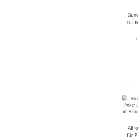
Gumo
m
für N
Allr
m
für P