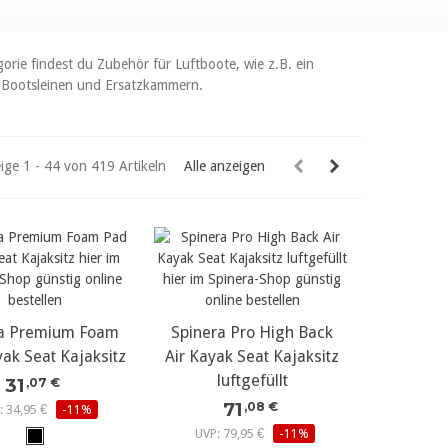
orie findest du Zubehör für Luftboote, wie z.B. ein
l, Bootsleinen und Ersatzkammern.
ige 1 - 44 von 419 Artikeln
Alle anzeigen
ra Premium Foam
r Details...
Spinera Pro High Back
mehr Details...
ak Seat Kajaksitz
Air Kayak Seat Kajaksitz
luftgefüllt
31
,07 €
71
,08 €
: 34,95 €
-11%
UVP: 79,95 €
-11%