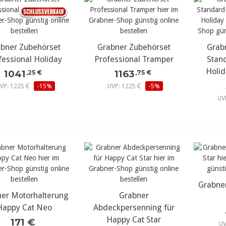
bner Zubehörset
ehr Details...
Grabner Zubehörset
mehr Details...
Grab
meh
fessional Holiday
Professional Tramper
Stan
Holid
1041
1163
,25 €
,75 €
VP: 1225 €
-15%
UVP: 1225 €
-5%
UV
Grabner
meh
er Motorhalterung
ehr Details...
mehr Details...
Grabner
Happy Cat Neo
Abdeckpersenning für
Happy Cat Star
171 €
UV