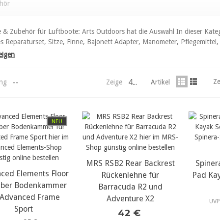
hör
le & Zubehör für Luftboote: Arts Outdoors hat die Auswahl In dieser Kateg
es Reparaturset, Sitze, Finne, Bajonett Adapter, Manometer, Pflegemitte
eigen
--
44
Ze
ung
Zeige
Artikel
NEU
MRS RSB2 Rear Backrest
mehr Details...
Spine
meh
ced Elements Floor
ehr Details...
Rückenlehne für
Pad Kay
ber Bodenkammer
Barracuda R2 und
 Advanced Frame
Adventure X2
UVP
Sport
42 €