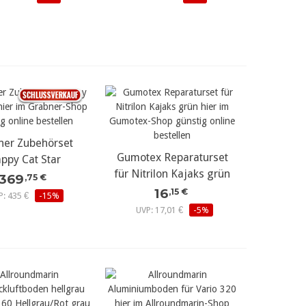
ner Zubehörset
r Details...
Gumotex Reparaturset
mehr Details...
ppy Cat Star
für Nitrilon Kajaks grün
369
,75 €
16
,15 €
P: 435 €
-15%
UVP: 17,01 €
-5%