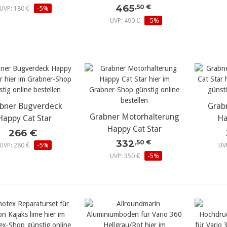
465
,50 €
UVP: 180 €
-5%
UVP: 490 €
-5%
bner Bugverdeck
ehr Details...
Grab
meh
Grabner Motorhalterung
mehr Details...
Happy Cat Star
Ha
Happy Cat Star
266 €
332
,50 €
UVP: 280 €
-5%
UV
UVP: 350 €
-5%