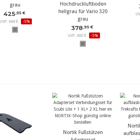
Hochdruckluftboden
grau
hellgrau für Vario 320
425
,95 €
UV
grau
UVP: 449 €
-5%
378
,95 €
UVP: 400 €
-5%
Norti
meh
Nortik Fußstützen
mehr Details...
aufblas
Adapterset