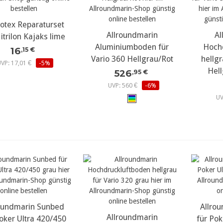
tex Reparaturset
ehr Details...
mehr Details...
Allroundmarin
meh
Al
itrilon Kajaks lime
Aluminiumboden für
Hoch
16
,15 €
Vario 360 Hellgrau/Rot
hellgr
UVP: 17,01 €
-5%
Hel
526
,95 €
UVP: 560 €
-6%
UV
oundmarin Sunbed
ehr Details...
Allro
meh
mehr Details...
Allroundmarin
oker Ultra 420/450
für Pok