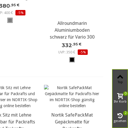
380
,95 €
P: 400 €
-5%
mehr Details...
Allroundmarin
Aluminiumboden
schwarz für Vario 300
332
,95 €
UVP: 350 €
-5%
Top
0
Ihr Korb
2
k Sitz mit Lehne
r Details...
Nortik SafePackMat
mehr Details...
gesehen
bar für Packrafts
Gepäckmatte für