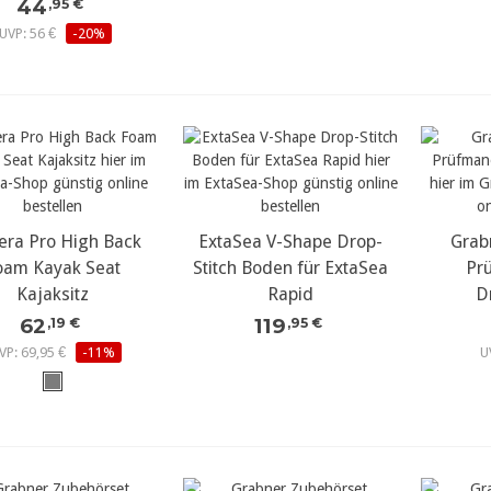
44
,95 €
UVP: 56 €
-20%
era Pro High Back
ehr Details...
ExtaSea V-Shape Drop-
mehr Details...
Grab
meh
oam Kayak Seat
Stitch Boden für ExtaSea
Pr
Kajaksitz
Rapid
D
62
119
,19 €
,95 €
VP: 69,95 €
-11%
U