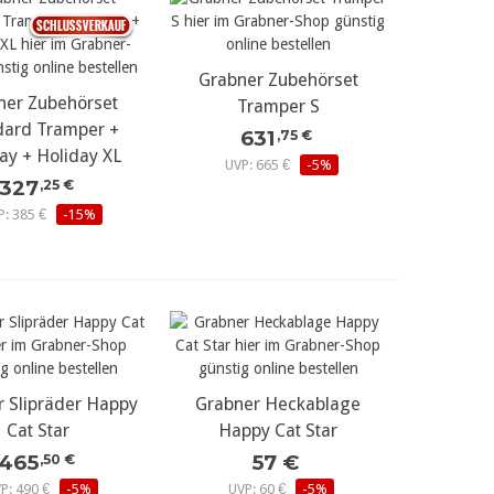
Grabner Zubehörset
mehr Details...
ner Zubehörset
r Details...
Tramper S
dard Tramper +
631
,75 €
ay + Holiday XL
UVP: 665 €
-5%
327
,25 €
P: 385 €
-15%
 Slipräder Happy
r Details...
Grabner Heckablage
mehr Details...
Cat Star
Happy Cat Star
465
57 €
,50 €
P: 490 €
-5%
UVP: 60 €
-5%