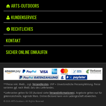
ARTS-OUTDOORS
KUNDENSERVICE
RECHTLICHES
KONTAKT
SICHER ONLINE EINKAUFEN
**Preise inkl. MwSt., zzgl.
Versandkosten
. UVP = Unverbindliche Preisempfehlung. Preise
variieren ggf. nach MwSt.-Satz des Lieferlandes.
*Lieferzeiten gelten für DE (Ausland siehe
Versandinformationen
). Angebote gelten nur für
gekennzeichnete, lagernde Ware. Online-Bestand kann vom Ladengeschäft abweichen.
© 2026 ARTS-Outdoors. All Rights Reserved