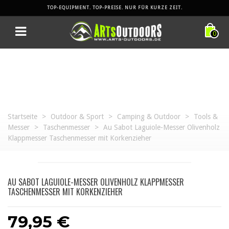
TOP-EQUIPMENT. TOP-PREISE. NUR FÜR KURZE ZEIT.
0
Startseite
>
Outdoor & Sport
>
Camping & Outdoor
>
Tools &
Messer
>
Taschenmesser
>
Au Sabot Laguiole-Messer Olivenholz
Klappmesser Taschenmesser mit Korkenzieher
AU SABOT LAGUIOLE-MESSER OLIVENHOLZ KLAPPMESSER
TASCHENMESSER MIT KORKENZIEHER
79,95 €