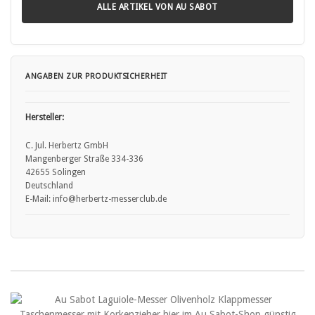
• Stumpfe Messer: Stumpfe Messer stellen ein größeres
ALLE ARTIKEL VON AU SABOT
Verletzungsrisiko dar, da sie mehr Kraft erfordern und leichter
abrutschen können.
• Messer sollten daher regelmäßig sachgemäß nachgeschärft
werden.
• Nicht bestimmungsgemäße Nutzung: Das Verwenden eines Messers
ANGABEN ZUR PRODUKTSICHERHEIT
für Aufgaben, für die es nicht vorgesehen ist (z.B. als Hebelwerkzeug),
kann nicht nur die Klinge beschädigen, sondern auch zu Unfällen
führen.
Hersteller:
C. Jul. Herbertz GmbH
Mangenberger Straße 334-336
42655 Solingen
Deutschland
E-Mail: info@herbertz-messerclub.de