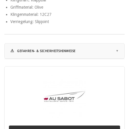
Griffmaterial: Olive
Klingenmaterial: 12C27
Verriegelung: Slipjoint
⚠
GEFAHREN- & SICHERHEITSHINWEISE
Hinweise zur Nutzung:
• Schnittverletzungen: Die häufigste Gefahr bei der Verwendung von
Messern ist das Risiko von Schnittverletzungen.
• Scharfe Klingen können schnell durch Haut und Gewebe dringen.
• Abrutschen des Messers: Ein unsachgemäßes oder zu starkes
Drücken kann dazu führen, dass das Messer abrutscht und
unkontrollierte Bewegungen entstehen, die Verletzungen
verursachen können.
• Verletzungen durch Stürze: Messer sollten niemals ungesichert
oder in der Nähe von Tischkanten abgelegt werden, um zu
verhindern, dass sie herunterfallen und jemanden verletzen.