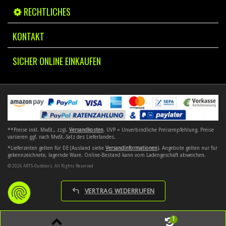
RECHTLICHES
KONTAKT
SICHER ONLINE EINKAUFEN
**Preise inkl. MwSt., zzgl.
Versandkosten
. UVP = Unverbindliche Preisempfehlung. Preise
variieren ggf. nach MwSt.-Satz des Lieferlandes.
*Lieferzeiten gelten für DE (Ausland siehe
Versandinformationen
). Angebote gelten nur für
gekennzeichnete, lagernde Ware. Online-Bestand kann vom Ladengeschäft abweichen.
© 2026 ARTS-Outdoors. All Rights Reserved
VERTRAG WIDERRUFEN
1