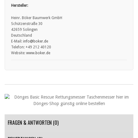
• Stumpfe Messer: Stumpfe Messer stellen ein größeres
Hersteller:
Verletzungsrisiko dar, da sie mehr Kraft erfordern und leichter
abrutschen können.
Heinr. Böker Baumwerk GmbH
• Messer sollten daher regelmäßig sachgemäß nachgeschärft
Schützenstraße 30
werden.
42659 Solingen
• Nicht bestimmungsgemäße Nutzung: Das Verwenden eines Messers
Deutschland
für Aufgaben, für die es nicht vorgesehen ist (z.B. als Hebelwerkzeug),
E-Mail:
info@boker.de
kann nicht nur die Klinge beschädigen, sondern auch zu Unfällen
Telefon: +49 212 40120
führen.
Website:
www.boker.de
FRAGEN & ANTWORTEN
(0)