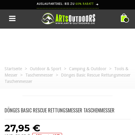
AUSLAUFARTIKEL: BIS ZU
60% RABATT
➔
0
Startseite
>
Outdoor & Sport
>
Camping & Outdoor
>
Tools &
Messer
>
Taschenmesser
>
Dönges Basic Rescue Rettungsmesser
Taschenmesser
DÖNGES BASIC RESCUE RETTUNGSMESSER TASCHENMESSER
27,95 €