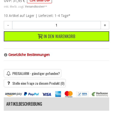
UVP:
31,95 €
-13% unter UVP
inkl. MwSt. zzgl.
Versandkosten
**
10
Artikel
auf Lager | Lieferzeit: 1-4 Tage*
-
+
IN DEN WARENKORB
Gesetzliche Bestimmungen
PREISALARM - günstiger gefunden?
Stelle eine Frage zu diesem Produkt
(0)
ARTIKELBESCHREIBUNG