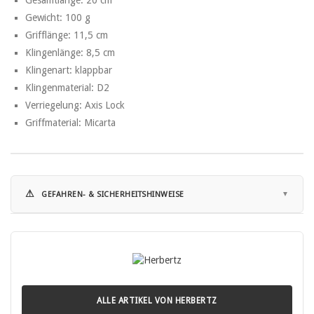
Gewicht: 100 g
Grifflänge: 11,5 cm
Klingenlänge: 8,5 cm
Klingenart: klappbar
Klingenmaterial: D2
Verriegelung: Axis Lock
Griffmaterial: Micarta
⚠
GEFAHREN- & SICHERHEITSHINWEISE
Hinweise zur Nutzung:
• Schnittverletzungen: Die häufigste Gefahr bei der Verwendung von
Messern ist das Risiko von Schnittverletzungen.
• Scharfe Klingen können schnell durch Haut und Gewebe dringen.
• Abrutschen des Messers: Ein unsachgemäßes oder zu starkes
ALLE ARTIKEL VON HERBERTZ
Drücken kann dazu führen, dass das Messer abrutscht und