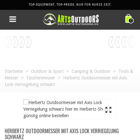
TOP-EQUIPMENT. TOP-PREISE. NUR FÜR KURZE ZEIT.
0
Startseite
>
Outdoor & Sport
>
Camping & Outdoor
>
Tools &
Messer
>
Taschenmesser
>
Herbertz Outdoormesser mit Axis
Lock Verriegelung schwarz
HERBERTZ OUTDOORMESSER MIT AXIS LOCK VERRIEGELUNG
SCHWARZ