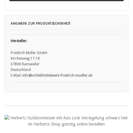
unkontrollierte Bewegungen entstehen, die Verletzungen
verursachen können.
• Verletzungen durch Stürze: Messer sollten niemals ungesichert
oder in der Nähe von Tischkanten abgelegt werden, um zu
ANGABEN ZUR PRODUKTSICHERHEIT
verhindern, dass sie herunterfallen und jemanden verletzen.
• Stumpfe Messer: Stumpfe Messer stellen ein größeres
Verletzungsrisiko dar, da sie mehr Kraft erfordern und leichter
Hersteller:
abrutschen können.
• Messer sollten daher regelmäßig sachgemäß nachgeschärft
Friedrich Müller GmbH
werden.
Kirchenweg 17-18
• Nicht bestimmungsgemäße Nutzung: Das Verwenden eines Messers
67808 Ransweiler
für Aufgaben, für die es nicht vorgesehen ist (z.B. als Hebelwerkzeug),
Deutschland
kann nicht nur die Klinge beschädigen, sondern auch zu Unfällen
E-Mail:
info
@schleifmittelwerk
-friedrich
-mueller.de
führen.