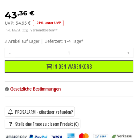
,36 €
43
UVP:
54,95 €
-21% unter UVP
inkl. MwSt. zzgl.
Versandkosten
**
3
Artikel
auf Lager | Lieferzeit: 1-4 Tage*
-
+
IN DEN WARENKORB
Gesetzliche Bestimmungen
PREISALARM - günstiger gefunden?
Stelle eine Frage zu diesem Produkt
(0)