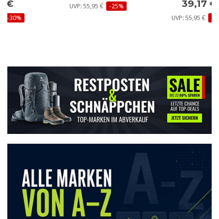
39,17 €
UVP: 55,95 €
-25%
UVP: 55,95 €
-30%