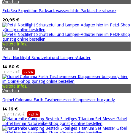
Vorschau
ExtaSea Expedition Packsack wasserdichte Packtasche schwarz
20,95 €
weitere Infos...
Vorschau
Petzl Noctilight Schutzetui und Lampen-Adapter
14,80 €
UVP: 20 €
-26%
weitere Infos...
Vorschau
Opinel Colorama Earth Taschenmesser Klappmesser burgundy
14,16 €
UVP: 17,95 €
-21%