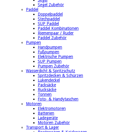
Segel Zubehör
Paddel
Doppelpaddel
Stechpaddel
SUP Paddel
Paddel Kombinationen
Riemenpaar / Ruder
Paddel Zubehör
Pumpen
Handpumpen
Fußpumpen
Elektrische Pumpen
SUP Pumpen
Pumpen Zubehör
Wasserdicht & Spritzschutz
Spritzdecken & Schürzen
Lukendeckel
Packsäcke
Rucksäcke
Tonnen
Foto- & Handytaschen
Motoren
Elektromotoren
Batterien
Ladegeräte
Motoren Zubehör
Transport & Lager
Bootswagen & Kajakwagen