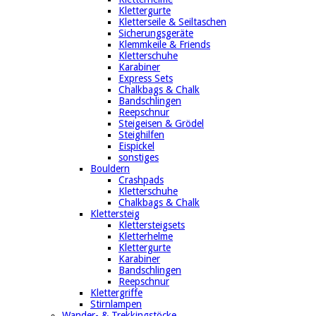
Klettergurte
Kletterseile & Seiltaschen
Sicherungsgeräte
Klemmkeile & Friends
Kletterschuhe
Karabiner
Express Sets
Chalkbags & Chalk
Bandschlingen
Reepschnur
Steigeisen & Grödel
Steighilfen
Eispickel
sonstiges
Bouldern
Crashpads
Kletterschuhe
Chalkbags & Chalk
Klettersteig
Klettersteigsets
Kletterhelme
Klettergurte
Karabiner
Bandschlingen
Reepschnur
Klettergriffe
Stirnlampen
Wander- & Trekkingstöcke