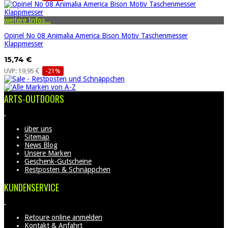
weitere Infos...
Opinel No 08 Animalia America Bison Motiv Taschenmesser
Klappmesser
15,74 €
UVP: 19,95 €
-21%
ARTS-OUTDOORS
über uns
Sitemap
News Blog
Unsere Marken
Geschenk-Gutscheine
Restposten & Schnäppchen
KUNDENSERVICE
Retoure online anmelden
Kontakt & Anfahrt