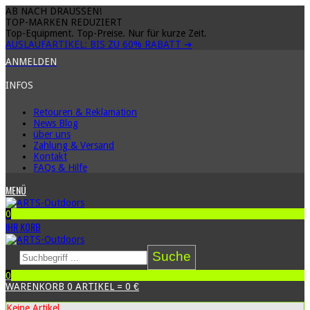
AB NACH DRAUSSEN!
TOP-MARKEN REDUZIERT
Top-Equipment. Top-Preise. Nur für kurze Zeit.
AUSLAUFARTIKEL: BIS ZU
60% RABATT
➔
ANMELDEN
INFOS
Retouren & Reklamation
News Blog
über uns
Zahlung & Versand
Kontakt
FAQs & Hilfe
MENÜ
0
IHR KORB
Suche
0
WARENKORB
0
ARTIKEL
=
0 €
Keine Artikel