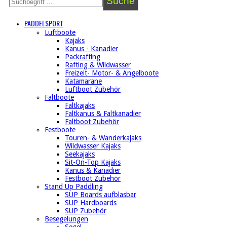
Suche
PADDELSPORT
Luftboote
Kajaks
Kanus - Kanadier
Packrafting
Rafting & Wildwasser
Freizeit- Motor- & Angelboote
Katamarane
Luftboot Zubehör
Faltboote
Faltkajaks
Faltkanus & Faltkanadier
Faltboot Zubehör
Festboote
Touren- & Wanderkajaks
Wildwasser Kajaks
Seekajaks
Sit-On-Top Kajaks
Kanus & Kanadier
Festboot Zubehör
Stand Up Paddling
SUP Boards aufblasbar
SUP Hardboards
SUP Zubehör
Besegelungen
Segel