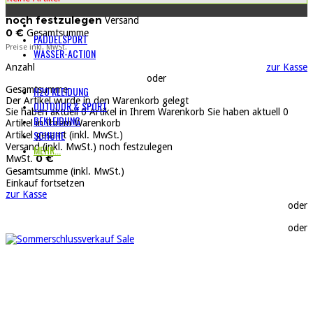
noch festzulegen
Versand
0 €
Gesamtsumme
PADDELSPORT
Preise inkl. MwSt.
WASSER-ACTION
Anzahl
zur Kasse
oder
Gesamtsumme
H2O KLEIDUNG
Der Artikel wurde in den Warenkorb gelegt
OUTDOOR & SPORT
Sie haben aktuell
0
Artikel in Ihrem Warenkorb
Sie haben aktuell
0
BEKLEIDUNG
Artikel in Ihrem Warenkorb
SCHUHE
Artikel gesamt (inkl. MwSt.)
Versand (inkl. MwSt.)
noch festzulegen
MEHR...
0 €
MwSt.
Gesamtsumme (inkl. MwSt.)
Einkauf fortsetzen
zur Kasse
oder
oder