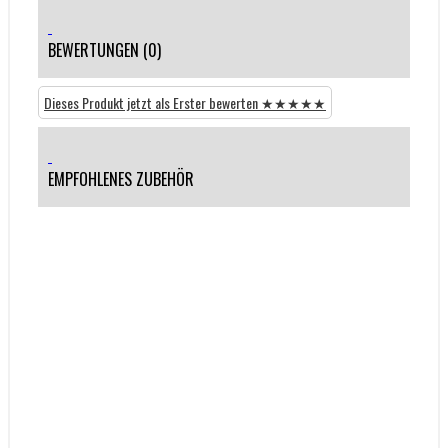
BEWERTUNGEN (0)
Dieses Produkt jetzt als Erster bewerten ★★★★★
EMPFOHLENES ZUBEHÖR
HOSEN
Hosen | Shorts | Kleider | etc...
Für Damen
Für Herren