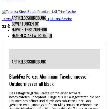
ARTIKELBESCHREIBUNG
Tatonka Steel Bottle Premium 1,0l Trinkflasche
BEWERTUNGEN (0)
32 €
EMPFOHLENES ZUBEHÖR
FRAGEN & ANTWORTEN
(0)
ARTIKELBESCHREIBUNG
BlackFox Fereza Aluminium Taschenmesser
Outdoormesser all black
Das alltagstaugliche Fereza ist mit einer schwarz
beschichteten Sheepfoot-Klinge aus D2 ausgestattet, die per
Daumenloch öffnet und durch den robusten Liner Lock
gehalten wird. Jimpings auf dem Klingenrücken erhöhen die
Arbeitssicherheit zusätzlich. Der stabile Griff aus schwarzem