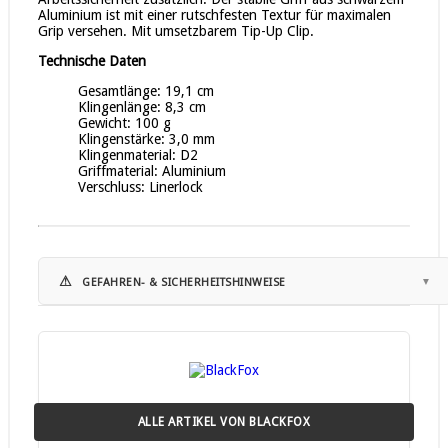
Aluminium ist mit einer rutschfesten Textur für maximalen
Grip versehen. Mit umsetzbarem Tip-Up Clip.
Technische Daten
Gesamtlänge: 19,1 cm
Klingenlänge: 8,3 cm
Gewicht: 100 g
Klingenstärke: 3,0 mm
Klingenmaterial: D2
Griffmaterial: Aluminium
Verschluss: Linerlock
⚠
GEFAHREN- & SICHERHEITSHINWEISE
Hinweise zur Nutzung:
• Schnittverletzungen: Die häufigste Gefahr bei der
Verwendung von Messern ist das Risiko von
Schnittverletzungen.
• Scharfe Klingen können schnell durch Haut und Gewebe
ALLE ARTIKEL VON BLACKFOX
dringen.